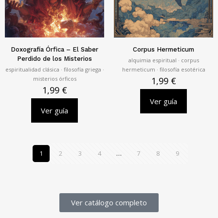
Doxografía Órfica – El Saber
Corpus Hermeticum
Perdido de los Misterios
alquimia espiritual · corpus
espiritualidad clásica · filosofía griega ·
hermeticum · filosofía esotérica
misterios órficos
1,99
€
1,99
€
Ver guía
Ver guía
1
2
3
4
…
7
8
9
Ver catálogo completo