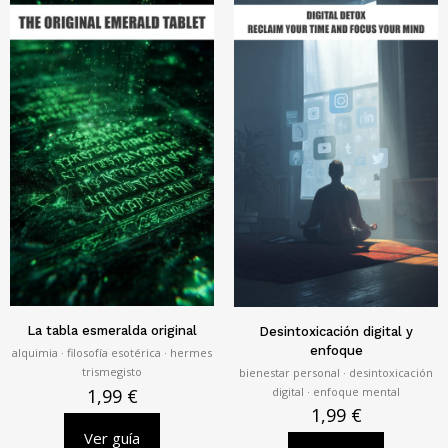
La tabla esmeralda original
Desintoxicación digital y
enfoque
alquimia · filosofía esotérica · hermes
trismegisto
bienestar personal · desintoxicación
digital · enfoque mental
1,99
€
1,99
€
Ver guía