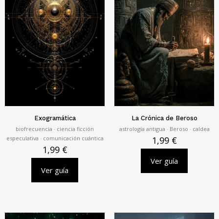
Exogramática
La Crónica de Beroso
biofrecuencia · ciencia ficción
astrología antigua · Beroso · caldea
especulativa · comunicación cuántica
1,99
€
1,99
€
Ver guía
Ver guía