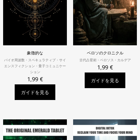
象徴的な
ベロソのクロニクル
バイオ周波数・スペキュラティブ・サイ
古代占星術・ベロソス・カルデア
エンスフィクション・量子コミュニケー
1,99
€
ション
1,99
€
ガイドを見る
ガイドを見る