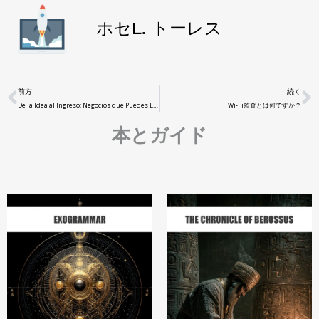
ホセL. トーレス
前方
続く
De la Idea al Ingreso
:
Negocios que Puedes Lanzar Hoy con ChatGPT y Midjourney
Wi-Fi監査とは何ですか？
本とガイド