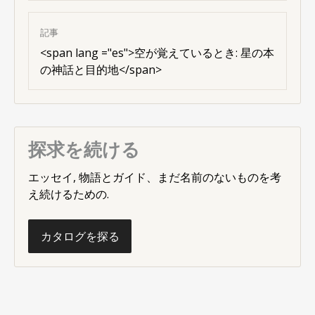
記事
<
span lang ="es"
>空が覚えているとき: 星の本
の神話と目的地</span>
探求を続ける
エッセイ, 物語とガイド、まだ名前のないものを考
え続けるための.
カタログを探る