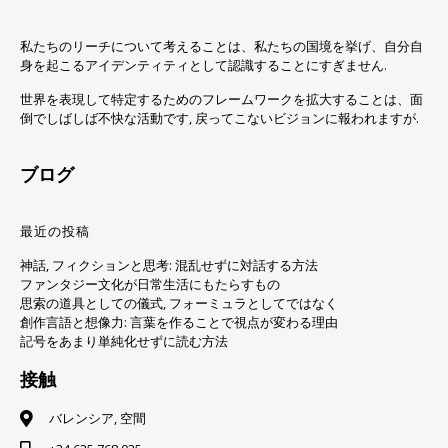
私たちのリーチについて考えることは、私たちの国境を挙げ、自分自
身を起こるアイデンティティとして認識することにすぎません.
世界を表現して特定するためのフレームワークを拡大することは、面
倒でしばしば不快な活動です, 戻ってこないビジョンに報われますが.
ブログ
最近の投稿
神話, フィクションと思考: 混乱せずに対話する方法
ファンタジー文化が日常生活にもたらすもの
思索の道具としての儀式, フォーミュラとしてではなく
創作言語と想像力: 言葉を作ることで視点が変わる理由
記号をあまり単純化せずに読む方法
接触
バレンシア, 空間