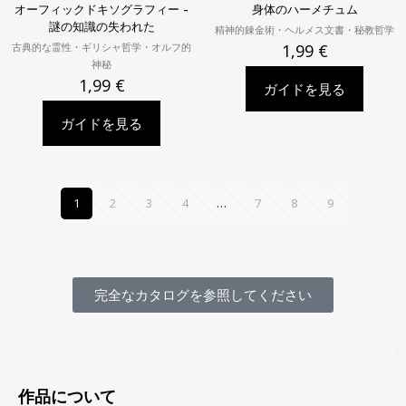
オーフィックドキソグラフィー -
身体のハーメチュム
謎の知識の失われた
精神的錬金術・ヘルメス文書・秘教哲学
古典的な霊性・ギリシャ哲学・オルフ的
1,99
€
神秘
1,99
€
ガイドを見る
ガイドを見る
1
2
3
4
…
7
8
9
完全なカタログを参照してください
作品について