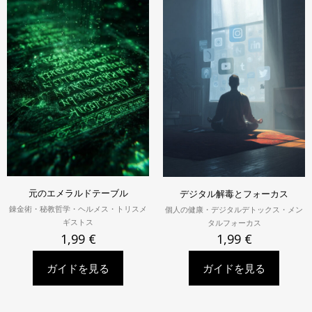
元のエメラルドテーブル
デジタル解毒とフォーカス
錬金術・秘教哲学・ヘルメス・トリスメ
個人の健康・デジタルデトックス・メン
ギストス
タルフォーカス
1,99
€
1,99
€
ガイドを見る
ガイドを見る