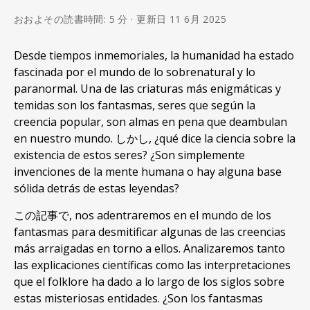
おおよその読書時間: 5 分 · 更新日 11 6月 2025
Desde tiempos inmemoriales
,
la humanidad ha estado
fascinada por el mundo de lo sobrenatural y lo
paranormal
.
Una de las criaturas más enigmáticas y
temidas son los fantasmas
,
seres que según la
creencia popular
,
son almas en pena que deambulan
en nuestro mundo
. しかし,
¿qué dice la ciencia sobre la
existencia de estos seres
?
¿Son simplemente
invenciones de la mente humana o hay alguna base
sólida detrás de estas leyendas
?
この記事で,
nos adentraremos en el mundo de los
fantasmas para desmitificar algunas de las creencias
más arraigadas en torno a ellos
.
Analizaremos tanto
las explicaciones científicas como las interpretaciones
que el folklore ha dado a lo largo de los siglos sobre
estas misteriosas entidades
.
¿Son los fantasmas