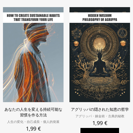
あなたの人生を変える持続可能な
アグリッパの隠された知恵の哲学
習慣を作る方法
アグリッパ・錬金術・古典的秘教
人生の変化・自己成長・個人的発展
1,99
€
1,99
€