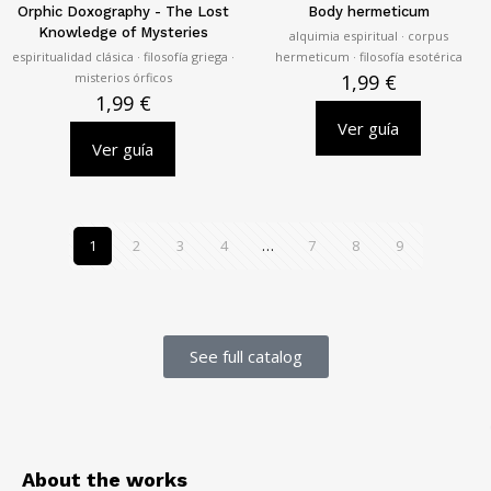
Orphic Doxography - The Lost
Body hermeticum
Knowledge of Mysteries
alquimia espiritual · corpus
espiritualidad clásica · filosofía griega ·
hermeticum · filosofía esotérica
misterios órficos
1,99
€
1,99
€
Ver guía
Ver guía
1
2
3
4
…
7
8
9
See full catalog
About the works