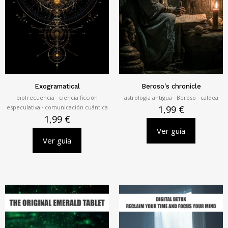
Exogramatical
Beroso's chronicle
biofrecuencia · ciencia ficción
astrología antigua · Beroso · caldea
especulativa · comunicación cuántica
1,99
€
1,99
€
Ver guía
Ver guía