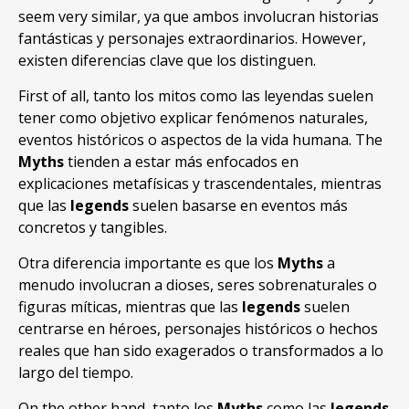
seem very similar,
ya que ambos involucran historias
fantásticas y personajes extraordinarios
. However,
existen diferencias clave que los distinguen
.
First of all,
tanto los mitos como las leyendas suelen
tener como objetivo explicar fenómenos naturales
,
eventos históricos o aspectos de la vida humana
. The
Myths
tienden a estar más enfocados en
explicaciones metafísicas y trascendentales
,
mientras
que las
legends
suelen basarse en eventos más
concretos y tangibles
.
Otra diferencia importante es que los
Myths
a
menudo involucran a dioses
,
seres sobrenaturales o
figuras míticas
,
mientras que las
legends
suelen
centrarse en héroes
,
personajes históricos o hechos
reales que han sido exagerados o transformados a lo
largo del tiempo
.
On the other hand,
tanto los
Myths
como las
legends