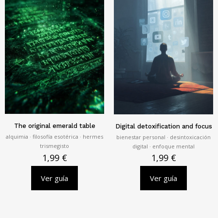
The original emerald table
Digital detoxification and focus
alquimia · filosofía esotérica · hermes
bienestar personal · desintoxicación
trismegisto
digital · enfoque mental
1,99
€
1,99
€
Ver guía
Ver guía