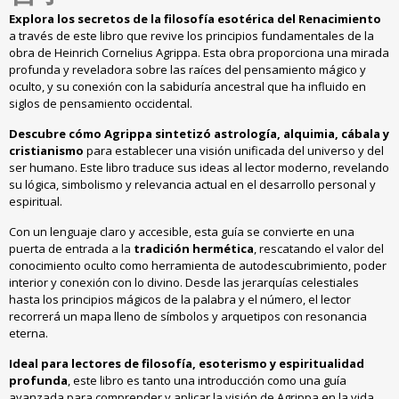
Explora los secretos de la filosofía esotérica del Renacimiento
a través de este libro que revive los principios fundamentales de la
obra de Heinrich Cornelius Agrippa
.
Esta obra proporciona una mirada
profunda y reveladora sobre las raíces del pensamiento mágico y
oculto
,
y su conexión con la sabiduría ancestral que ha influido en
siglos de pensamiento occidental
.
Descubre cómo Agrippa sintetizó astrología
,
alquimia
,
cábala y
cristianismo
para establecer una visión unificada del universo y del
ser humano
.
Este libro traduce sus ideas al lector moderno
,
revelando
su lógica
,
simbolismo y relevancia actual en el desarrollo personal y
espiritual
.
Con un lenguaje claro y accesible
,
esta guía se convierte en una
puerta de entrada a la
tradición hermética
,
rescatando el valor del
conocimiento oculto como herramienta de autodescubrimiento
,
poder
interior y conexión con lo divino
.
Desde las jerarquías celestiales
hasta los principios mágicos de la palabra y el número
,
el lector
recorrerá un mapa lleno de símbolos y arquetipos con resonancia
eterna
.
Ideal para lectores de filosofía
,
esoterismo y espiritualidad
profunda
,
este libro es tanto una introducción como una guía
avanzada para comprender y aplicar la visión de Agrippa en la vida