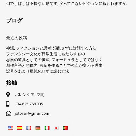
倒でしばしば不快な活動です, 戻ってこないビジョンに報われますが.
ブログ
最近の投稿
神話, フィクションと思考: 混乱せずに対話する方法
ファンタジー文化が日常生活にもたらすもの
思索の道具としての儀式, フォーミュラとしてではなく
創作言語と想像力: 言葉を作ることで視点が変わる理由
記号をあまり単純化せずに読む方法
接触
バレンシア, 空間
+34 625 768 035
jotorar@gmail.com