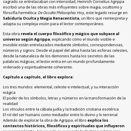
sagrado se entrelazaban con intensidad
,
Heinrich Cornelius Agrippa
escribió una de las obras más influyentes sobre magia
,
ocultismo y
filosofía hermética
:
De Occulta Philosophia
.
Hoy
,
este legado resurge en
Sabiduría Oculta y Magia Renacentista
,
un libro que reinterpreta y
adapta su compleja visión para el lector contemporáneo
.
Esta obra
revela el cuerpo filosófico y mágico que subyace al
universo según Agrippa
,
explicando cómo el mundo visible e
invisible están entrelazados mediante símbolos
,
correspondencias
,
números y signos
.
Desde el papel del alma hasta las esferas celestes
,
desde la naturaleza de los demonios hasta los secretos de las
palabras mágicas
,
el lector entra en un mundo profundamente
ordenado y espiritualmente coherente
.
Capítulo a capítulo
,
el libro explora
:
Los tres mundos
:
elemental
,
celeste e intelectual
,
y su interacción
mágica
El poder de los símbolos
,
letras y números en la transformación de la
realidad
Los vínculos entre la cábala judía y la tradición cristiana esotérica
El rol del ser humano como mediador entre lo divino y lo terrenal
Además de explorar la obra de Agrippa
,
el libro
explica los
contextos históricos
,
filosóficos y espirituales que influyeron