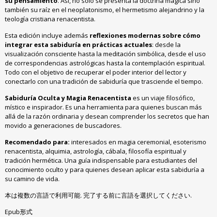
su pensamiento
.
Así
,
no solo se presenta la doctrina mágica sino
también su raíz en el neoplatonismo
,
el hermetismo alejandrino y la
teología cristiana renacentista
.
Esta edición incluye además
reflexiones modernas sobre cómo
integrar esta sabiduría en prácticas actuales
:
desde la
visualización consciente hasta la meditación simbólica
,
desde el uso
de correspondencias astrológicas hasta la contemplación espiritual
.
Todo con el objetivo de recuperar el poder interior del lector y
conectarlo con una tradición de sabiduría que trasciende el tiempo
.
Sabiduría Oculta y Magia Renacentista
es un viaje filosófico
,
místico e inspirador
.
Es una herramienta para quienes buscan más
allá de la razón ordinaria y desean comprender los secretos que han
movido a generaciones de buscadores
.
Recomendado para
:
interesados en magia ceremonial
,
esoterismo
renacentista
,
alquimia
,
astrología
,
cábala
,
filosofía espiritual y
tradición hermética
.
Una guía indispensable para estudiantes del
conocimiento oculto y para quienes desean aplicar esta sabiduría a
su camino de vida
.
本は複数の言語で利用可能. 完了する前に言語を選択してください.
Epub形式