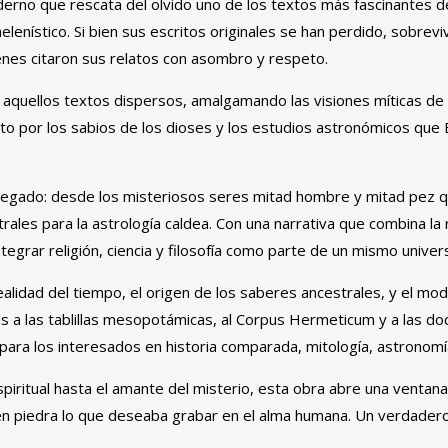
rno que rescata del olvido uno de los textos más fascinantes de
elenístico. Si bien sus escritos originales se han perdido, sobre
enes citaron sus relatos con asombro y respeto.
aquellos textos dispersos, amalgamando las visiones míticas de la
ento por los sabios de los dioses y los estudios astronómicos que
u legado: desde los misteriosos seres mitad hombre y mitad pez qu
rales para la astrología caldea. Con una narrativa que combina la r
tegrar religión, ciencia y filosofía como parte de un mismo unive
linealidad del tiempo, el origen de los saberes ancestrales, y el mo
 a las tablillas mesopotámicas, al Corpus Hermeticum y a las doctr
 para los interesados en historia comparada, mitología, astronom
piritual hasta el amante del misterio, esta obra abre una ventana
en piedra lo que deseaba grabar en el alma humana. Un verdadero v