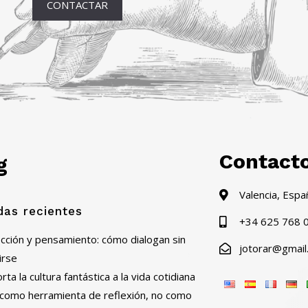
CONTACTAR
Contact
g
Valencia, Espa
das recientes
+34 625 768 
ficción y pensamiento: cómo dialogan sin
jotorar@gmail
irse
ta la cultura fantástica a la vida cotidiana
al como herramienta de reflexión, no como