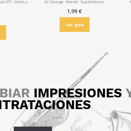
at GPT · Hacks y
Dr Strange · Marvel · Superhéroes
1,99
€
Ver guía
a
BIAR
IMPRESIONES
TRATACIONES