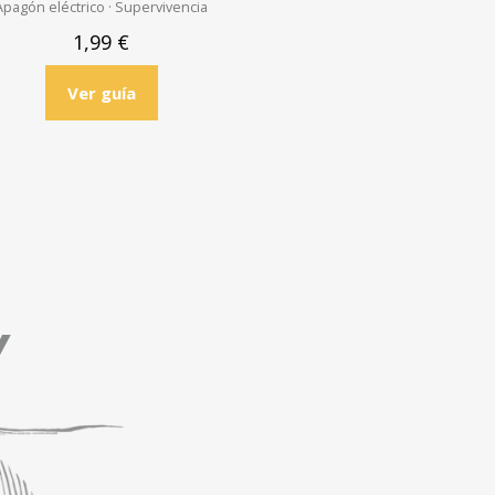
Apagón eléctrico · Supervivencia
1,99
€
Ver guía
Y