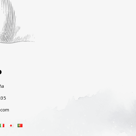
o
ña
035
.com