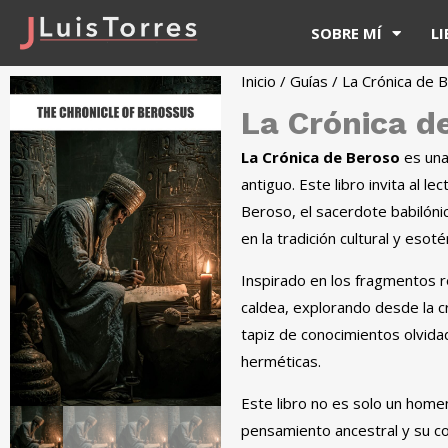
SOBRE MÍ
L
Inicio
/
Guías
/ La Crónica de 
La Crónica d
La Crónica de Beroso
es una
antiguo. Este libro invita al 
Beroso, el sacerdote babilónico
en la tradición cultural y esotér
Inspirado en los fragmentos r
caldea, explorando desde la cr
tapiz de conocimientos olvida
herméticas.
Este libro no es solo un home
pensamiento ancestral y su co