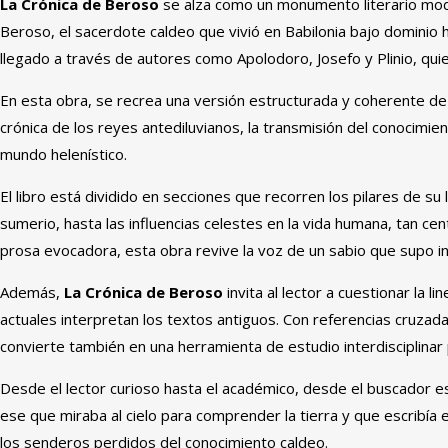
La Crónica de Beroso
se alza como un monumento literario mode
Beroso, el sacerdote caldeo que vivió en Babilonia bajo dominio h
llegado a través de autores como Apolodoro, Josefo y Plinio, qui
En esta obra, se recrea una versión estructurada y coherente de 
crónica de los reyes antediluvianos, la transmisión del conocimi
mundo helenístico.
El libro está dividido en secciones que recorren los pilares de s
sumerio, hasta las influencias celestes en la vida humana, tan cent
prosa evocadora, esta obra revive la voz de un sabio que supo in
Además,
La Crónica de Beroso
invita al lector a cuestionar la 
actuales interpretan los textos antiguos. Con referencias cruzadas
convierte también en una herramienta de estudio interdisciplinar
Desde el lector curioso hasta el académico, desde el buscador es
ese que miraba al cielo para comprender la tierra y que escribía 
los senderos perdidos del conocimiento caldeo.