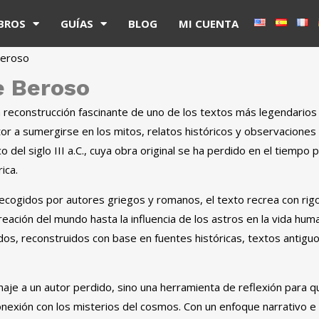
IBROS
GUÍAS
BLOG
MI CUENTA
Beroso
e Beroso
 reconstrucción fascinante de uno de los textos más legendarios
lector a sumergirse en los mitos, relatos históricos y observacione
 del siglo III a.C., cuya obra original se ha perdido en el tiempo 
ica.
ecogidos por autores griegos y romanos, el texto recrea con rigo
eación del mundo hasta la influencia de los astros en la vida hu
dos, reconstruidos con base en fuentes históricas, textos antigu
naje a un autor perdido, sino una herramienta de reflexión para
nexión con los misterios del cosmos. Con un enfoque narrativo e i