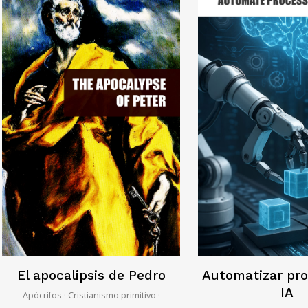
El apocalipsis de Pedro
Automatizar pr
IA
Apócrifos · Cristianismo primitivo ·