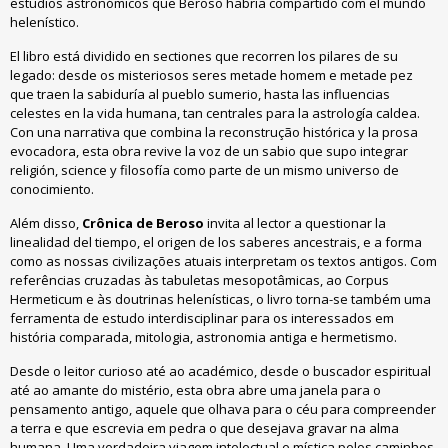
estudios astronómicos que Beroso habría compartido com el mundo
helenístico.
El libro está dividido en sectiones que recorren los pilares de su
legado: desde os misteriosos seres metade homem e metade pez
que traen la sabiduría al pueblo sumerio, hasta las influencias
celestes en la vida humana, tan centrales para la astrología caldea.
Con una narrativa que combina la reconstrução histórica y la prosa
evocadora, esta obra revive la voz de un sabio que supo integrar
religión, science y filosofía como parte de un mismo universo de
conocimiento.
Além disso,
Crônica de Beroso
invita al lector a questionar la
linealidad del tiempo, el origen de los saberes ancestrais, e a forma
como as nossas civilizações atuais interpretam os textos antigos. Com
referências cruzadas às tabuletas mesopotâmicas, ao Corpus
Hermeticum e às doutrinas helenísticas, o livro torna-se também uma
ferramenta de estudo interdisciplinar para os interessados em
história comparada, mitologia, astronomia antiga e hermetismo.
Desde o leitor curioso até ao académico, desde o buscador espiritual
até ao amante do mistério, esta obra abre uma janela para o
pensamento antigo, aquele que olhava para o céu para compreender
a terra e que escrevia em pedra o que desejava gravar na alma
humana. Uma verdadeira viagem intelectual e mística pelos caminhos