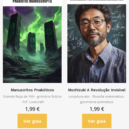
Manuscritos Pnakóticos
Mochizuki A Revolução Invisível
Grande Raça de Yith · grimório fictício
conjetura abc · filosofía matemática ·
· H.P. Lovecraft
geometría aritmética
1,99
€
1,99
€
Ver guia
Ver guia