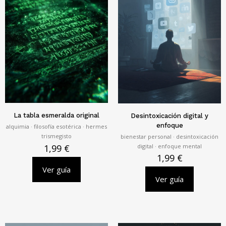
La tabla esmeralda original
Desintoxicación digital y
enfoque
alquimia · filosofía esotérica · hermes
trismegisto
bienestar personal · desintoxicación
digital · enfoque mental
1,99
€
1,99
€
Ver guía
Ver guía