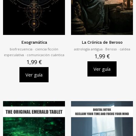
Exogramática
La Crónica de Beroso
biofrecuencia · ciencia ficción
astrología antigua · Beroso · caldea
especulativa · comunicación cuántica
1,99
€
1,99
€
Ver guía
Ver guía