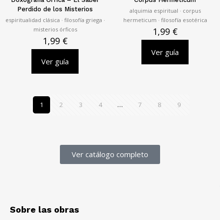
Perdido de los Misterios
alquimia espiritual · corpus
espiritualidad clásica · filosofía griega ·
hermeticum · filosofía esotérica
misterios órficos
1,99
€
1,99
€
Ver guía
Ver guía
1
2
3
4
…
7
8
9
Ver catálogo completo
Sobre las obras