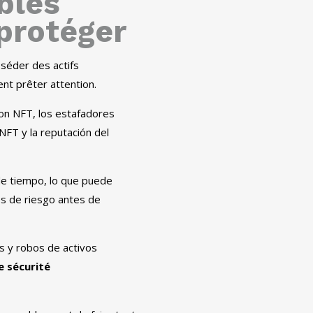
bles
protéger
séder des actifs
nt prêter attention.
con NFT
,
los estafadores
 NFT y la reputación del
de tiempo
,
lo que puede
es de riesgo antes de
s y robos de activos
 sécurité