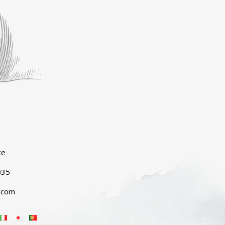
ce
035
.com