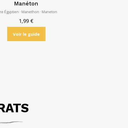
Manéton
vre Égyptien · Manethon · Maneton
1,99
€
Voir le guide
RATS