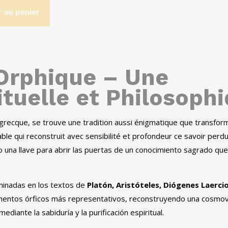
r au panier
 Orphique – Une
ituelle et Philosoph
e grecque, se trouve une tradition aussi énigmatique que transform
qui reconstruit avec sensibilité et profondeur ce savoir perdu,
o una llave para abrir las puertas de un conocimiento sagrado que 
eminadas en los textos de
Platón
,
Aristóteles
,
Diógenes Laerci
gmentos órficos más representativos
,
reconstruyendo una cosmovi
ediante la sabiduría y la purificación espiritual
.