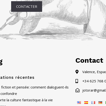
CONTACTER
Contact
g
Valence, Espa
cations récentes
+34 625 768 
 fiction et pensée: comment dialoguent-ils
jotorar@gmail
 confondre
te la culture fantastique à la vie