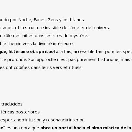
ando por Noche
,
Fanes
,
Zeus y los titanes
.
 cosmos
, et la structure invisible de l'âme et de l'univers.
 le rôle des initiés dans les rites de mystère.
le chemin vers la divinité intérieure.
e, littéraire et spirituel
à la fois, accessible tant pour les spéc
ce profonde. Son approche n'est pas purement historique, mais un
 ont codifiés dans leurs vers et rituels.
 traducidos
.
otéricas posteriores
.
espertando intuición y resonancia interior
.
ue”
es una obra que
abre un portal hacia el alma mística de la