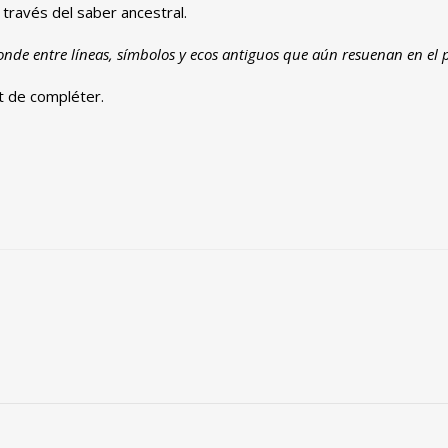
través del saber ancestral
.
onde entre líneas
,
símbolos y ecos antiguos que aún resuenan en el 
nt de compléter.