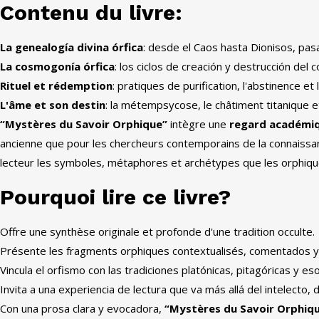
Contenu du livre:
La genealogía divina órfica
:
desde el Caos hasta Dionisos
,
pas
La cosmogonía órfica
:
los ciclos de creación y destrucción del
Rituel et rédemption
: pratiques de purification, l'abstinence et
L'âme et son destin
: la métempsycose, le châtiment titanique et 
“Mystères du Savoir Orphique”
intègre une
regard académiqu
ancienne que pour les chercheurs contemporains de la connaissan
lecteur les symboles, métaphores et archétypes que les orphiques
Pourquoi lire ce livre?
Offre une synthèse originale et profonde d'une tradition occulte.
Présente les fragments orphiques contextualisés,
comentados y
Vincula el orfismo con las tradiciones platónicas
,
pitagóricas y es
Invita a una experiencia de lectura que va más allá del intelecto
,
d
Con una prosa clara y evocadora
,
“Mystères du Savoir Orphiq