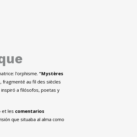
ique
atrice: l'orphisme.
“Mystères
 fragmenté au fil des siècles
inspiró a filósofos
,
poetas y
o
et les
comentarios
sión que situaba al alma como