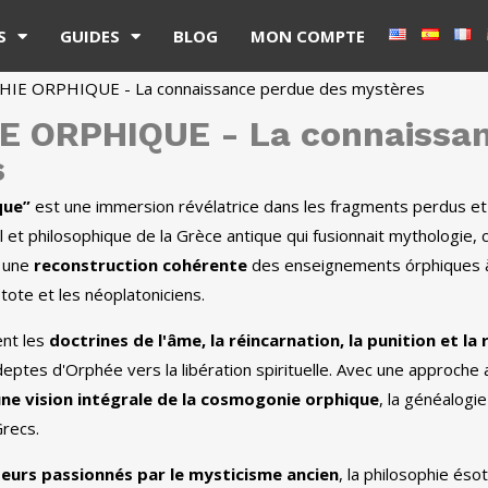
S
GUIDES
BLOG
MON COMPTE
E ORPHIQUE - La connaissance perdue des mystères
 ORPHIQUE - La connaissan
s
que”
est une immersion révélatrice dans les fragments perdus et
el et philosophique de la Grèce antique qui fusionnait mythologie,
e une
reconstruction cohérente
des enseignements órphiques à 
tote et les néoplatoniciens.
ent les
doctrines de l'âme, la réincarnation, la punition et l
 adeptes d'Orphée vers la libération spirituelle. Avec une approc
ne vision intégrale de la cosmogonie orphique
, la généalogie
Grecs.
cteurs passionnés par le mysticisme ancien
, la philosophie éso