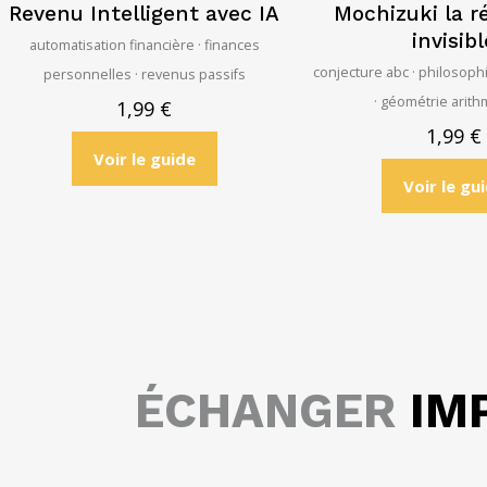
Revenu Intelligent avec IA
Mochizuki la r
invisibl
automatisation financière · finances
conjecture abc · philosop
personnelles · revenus passifs
· géométrie arit
1,99
€
1,99
€
Voir le guide
Voir le gu
ÉCHANGER
IM