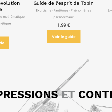
évolution
Guide de l'esprit de Tobin
e
Exorcisme · Fantômes · Phénomènes
Li
hie mathématique
paranormaux
hmétique
1,99
€
Voir le guide
ide
PRESSIONS
ET
CONT