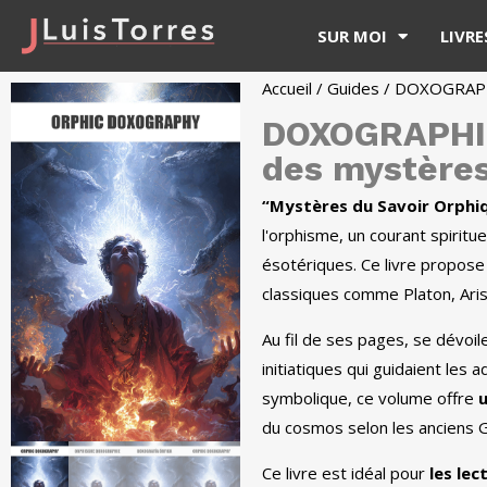
SUR MOI
LIVRE
Accueil
/
Guides
/ DOXOGRAPHI
DOXOGRAPHIE
des mystère
“Mystères du Savoir Orphi
l'orphisme, un courant spiritu
ésotériques. Ce livre propos
classiques comme Platon, Aris
Au fil de ses pages, se dévoil
initiatiques qui guidaient les
symbolique, ce volume offre
u
du cosmos selon les anciens 
Ce livre est idéal pour
les le