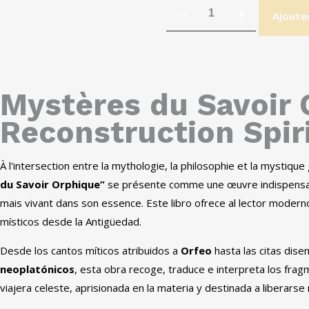
Ajoute
Mystères du Savoir
Reconstruction Spir
À l'intersection entre la mythologie, la philosophie et la mystiqu
du Savoir Orphique”
se présente comme une œuvre indispensable 
mais vivant dans son essence.
Este libro ofrece al lector modern
místicos desde la Antigüedad
.
Desde los cantos míticos atribuidos a
Orfeo
hasta las citas dis
neoplatónicos
,
esta obra recoge
,
traduce e interpreta los fra
viajera celeste
,
aprisionada en la materia y destinada a liberarse m