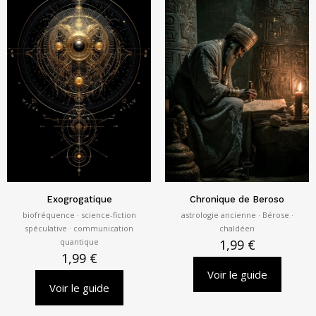
Exogrogatique
Chronique de Beroso
biofréquence · science-fiction
astrologie ancienne · Bérose ·
spéculative · communication
chaldéen
quantique
1,99
€
1,99
€
Voir le guide
Voir le guide