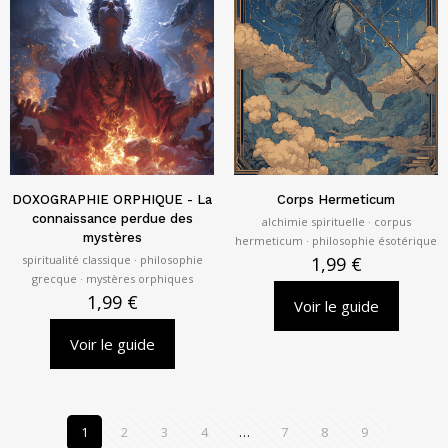
DOXOGRAPHIE ORPHIQUE - La
Corps Hermeticum
connaissance perdue des
alchimie spirituelle · corpus
mystères
hermeticum · philosophie ésotérique
spiritualité classique · philosophie
1,99
€
grecque · mystères orphiques
1,99
€
Voir le guide
Voir le guide
1
2
3
4
…
7
8
9