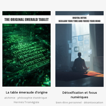
La table émeraude d'origine
Détoxification et focus
numériques
alchimie · philosophie ésotérique ·
Hermès Trismégiste
bien-être personnel · désintoxication