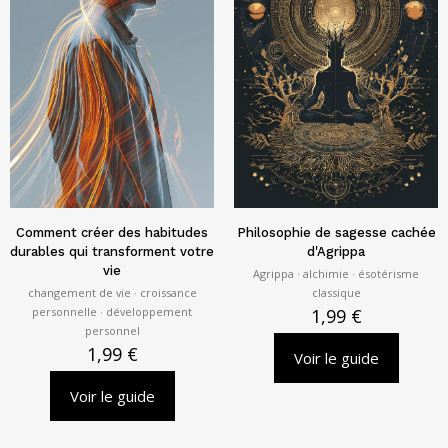
Comment créer des habitudes
Philosophie de sagesse cachée
durables qui transforment votre
d'Agrippa
vie
Agrippa · alchimie · ésotérisme
changement de vie · croissance
classique
personnelle · développement
1,99
€
personnel
1,99
€
Voir le guide
Voir le guide