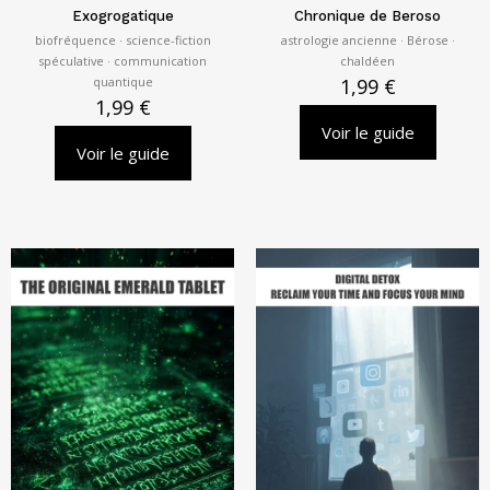
Exogrogatique
Chronique de Beroso
biofréquence · science-fiction
astrologie ancienne · Bérose ·
spéculative · communication
chaldéen
quantique
1,99
€
1,99
€
Voir le guide
Voir le guide