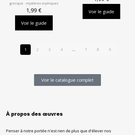
grecque · mystères orphiques
1,99
€
Voir le guide
Voir le guide
1
2
3
4
…
7
8
9
Voir le catalogue complet
À propos des œuvres
Penser à notre portée n'est rien de plus que d'élever nos