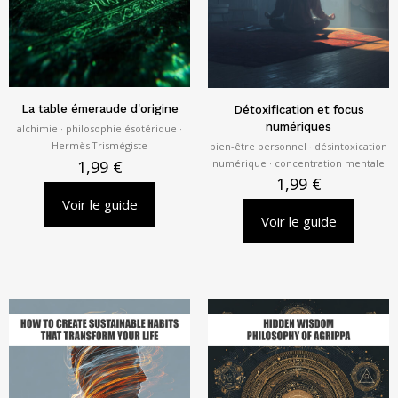
La table émeraude d'origine
Détoxification et focus
numériques
alchimie · philosophie ésotérique ·
Hermès Trismégiste
bien-être personnel · désintoxication
numérique · concentration mentale
1,99
€
1,99
€
Voir le guide
Voir le guide