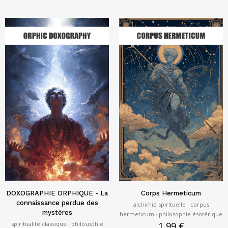
DOXOGRAPHIE ORPHIQUE - La
Corps Hermeticum
connaissance perdue des
alchimie spirituelle · corpus
mystères
hermeticum · philosophie ésotérique
spiritualité classique · philosophie
1,99
€