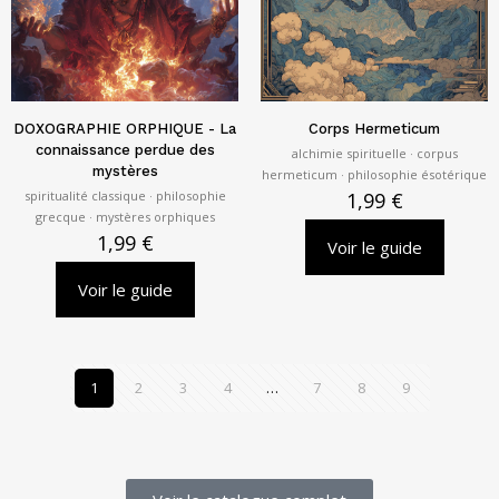
DOXOGRAPHIE ORPHIQUE - La
Corps Hermeticum
connaissance perdue des
alchimie spirituelle · corpus
mystères
hermeticum · philosophie ésotérique
spiritualité classique · philosophie
1,99
€
grecque · mystères orphiques
1,99
€
Voir le guide
Voir le guide
1
2
3
4
…
7
8
9