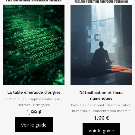
La table émeraude d'origine
Détoxification et focus
numériques
alchimie · philosophie ésotérique ·
Hermès Trismégiste
bien-être personnel · désintoxication
numérique · concentration mentale
1,99
€
1,99
€
Voir le guide
Voir le guide