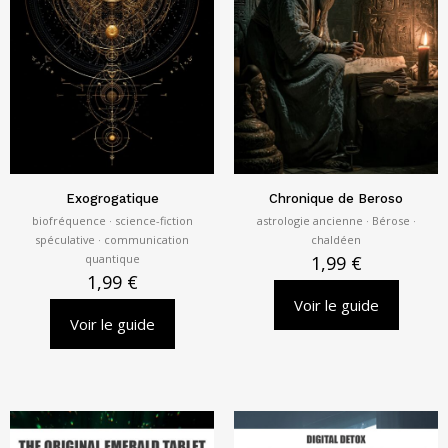
Exogrogatique
Chronique de Beroso
biofréquence · science-fiction
astrologie ancienne · Bérose ·
spéculative · communication
chaldéen
quantique
1,99
€
1,99
€
Voir le guide
Voir le guide