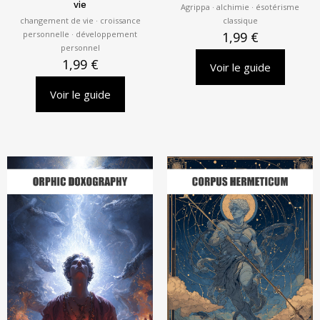
vie
Agrippa · alchimie · ésotérisme
changement de vie · croissance
classique
personnelle · développement
1,99
€
personnel
1,99
€
Voir le guide
Voir le guide