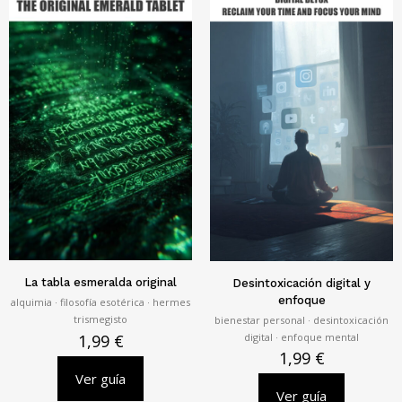
La tabla esmeralda original
Desintoxicación digital y
enfoque
alquimia · filosofía esotérica · hermes
trismegisto
bienestar personal · desintoxicación
digital · enfoque mental
1,99
€
1,99
€
Ver guía
Ver guía