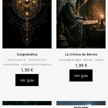
Exogramática
La Crónica de Beroso
biofrecuencia · ciencia ficción
astrología antigua · Beroso · caldea
especulativa · comunicación cuántica
1,99
€
1,99
€
Ver guía
Ver guía