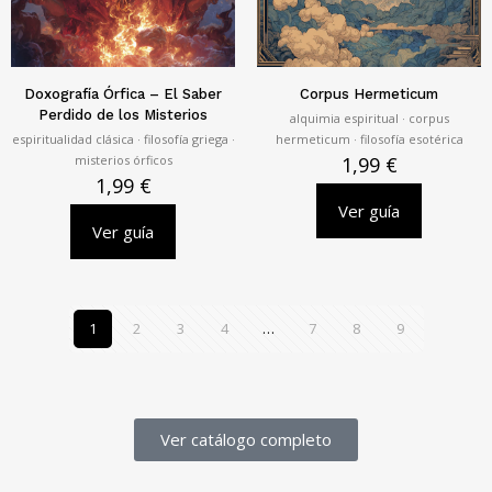
Doxografía Órfica – El Saber
Corpus Hermeticum
Perdido de los Misterios
alquimia espiritual · corpus
espiritualidad clásica · filosofía griega ·
hermeticum · filosofía esotérica
misterios órficos
1,99
€
1,99
€
Ver guía
Ver guía
1
2
3
4
…
7
8
9
Ver catálogo completo