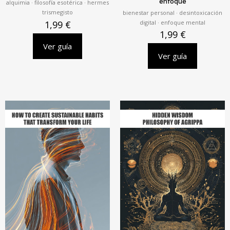
enfoque
alquimia · filosofía esotérica · hermes
trismegisto
bienestar personal · desintoxicación
digital · enfoque mental
1,99
€
1,99
€
Ver guía
Ver guía