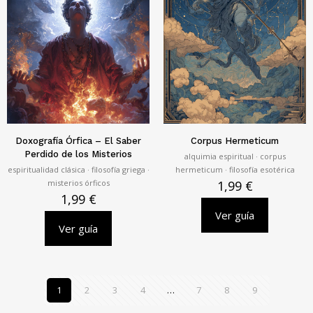
Doxografía Órfica – El Saber
Corpus Hermeticum
Perdido de los Misterios
alquimia espiritual · corpus
espiritualidad clásica · filosofía griega ·
hermeticum · filosofía esotérica
misterios órficos
1,99
€
1,99
€
Ver guía
Ver guía
1
2
3
4
…
7
8
9