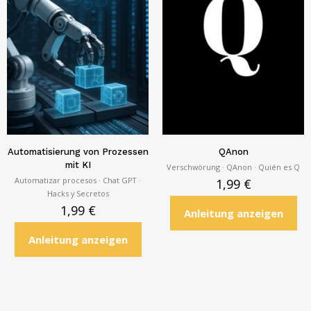
Automatisierung von Prozessen
QAnon
mit KI
Verschwörung · QAnon · Quién es Q
Automatizar procesos · Chat GPT ·
1,99
€
Hacks y Secretos
1,99
€
Anleitung anzeigen
Anleitung anzeigen