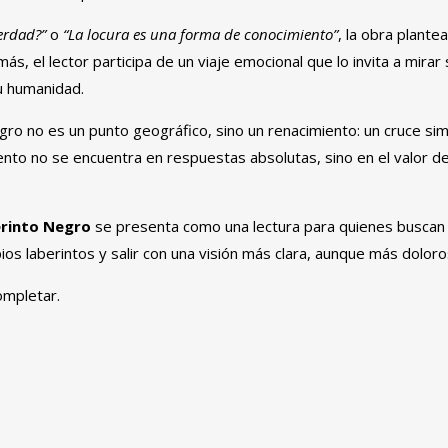
verdad?”
o
“La locura es una forma de conocimiento”
, la obra plante
más, el lector participa de un viaje emocional que lo invita a mirar
u humanidad.
Negro no es un punto geográfico, sino un renacimiento: un cruce simb
to no se encuentra en respuestas absolutas, sino en el valor de
erinto Negro
se presenta como una lectura para quienes buscan 
ios laberintos y salir con una visión más clara, aunque más dolor
ompletar.