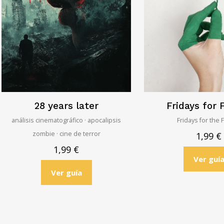
28 years later
Fridays for 
análisis cinematográfico · apocalipsis
Fridays for the 
zombie · cine de terror
1,99
€
1,99
€
Ver guí
Ver guía