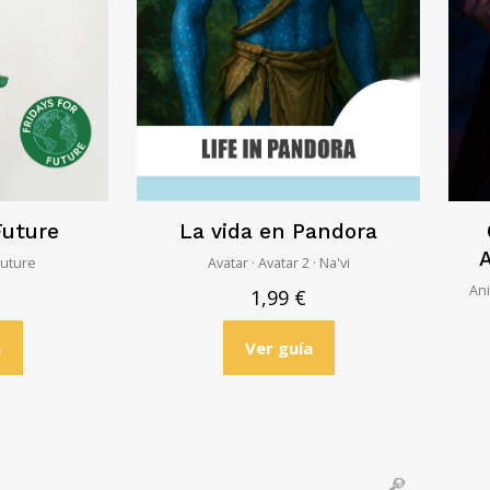
Future
La vida en Pandora
A
Future
Avatar · Avatar 2 · Na'vi
Ani
1,99
€
a
Ver guía