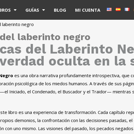
IBROS
GUÍAS
BLOG
MI CUENTA
l laberinto negro
del laberinto negro
cas del Laberinto N
a verdad oculta en la
 Negro
es una obra narrativa profundamente introspectiva, que c
ploración psicológica de los miedos humanos. A través de sus pági
—el Iniciado, el Condenado, el Buscador y el Traidor— mientras s
ste libro es una experiencia de transformación. Cada capítulo rep
 propios demonios, la confrontación con las decisiones pasadas, el
ación con uno mismo. Las visiones del pasado, los pecados negados y