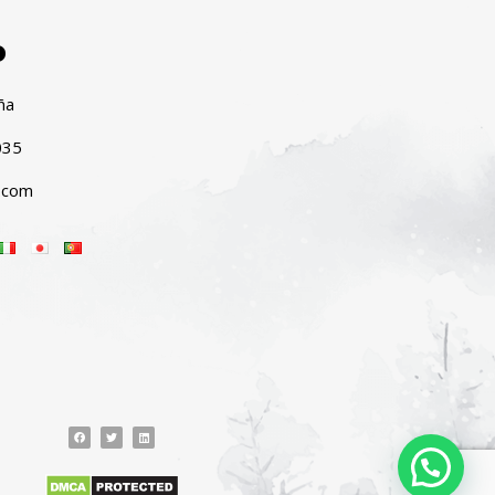
o
ña
035
.com