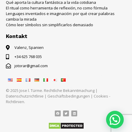
Qué aporta la cultura fantástica a la vida cotidiana
El ritual como herramienta de reflexión, no como fórmula
Lenguajes inventados e imaginación: por qué crear palabras
cambia la mirada
Cómo leer símbolos sin simplificarlos demasiado
Kontakt
Valenz, Spanien
+34 625 768 035
jotorar@gmail.com
© 2025 Jose l. Türme.
Rechtliche Bekanntmachung
|
Datenschutzrichtlinie
|
Geschäftsbedingungen
|
Cookies -
Richtlinien.