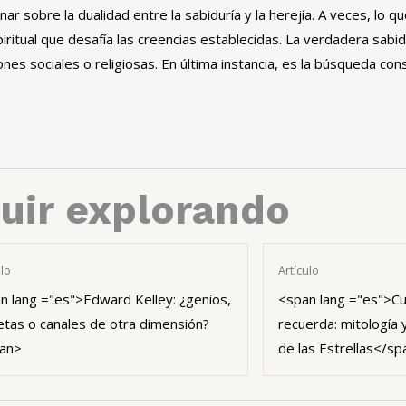
r sobre la dualidad entre la sabiduría y la herejía. A veces, lo q
tual que desafía las creencias establecidas. La verdadera sabidu
nes sociales o religiosas. En última instancia, es la búsqueda con
uir explorando
ulo
Artículo
n lang ="es">Edward Kelley: ¿genios,
<span lang ="es">Cu
etas o canales de otra dimensión?
recuerda: mitología 
an>
de las Estrellas</s