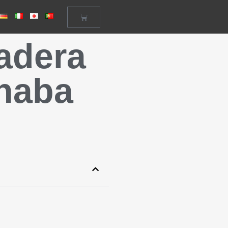
dadera
inaba