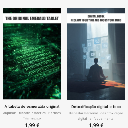
A tabela de esmeralda original
Detoxificação digital e foco
alquimia · filosofia esotérica · Hermes
Bienestar Personal · desintoxicação
Trismegisto
digital · enfoque mental
1,99
€
1,99
€