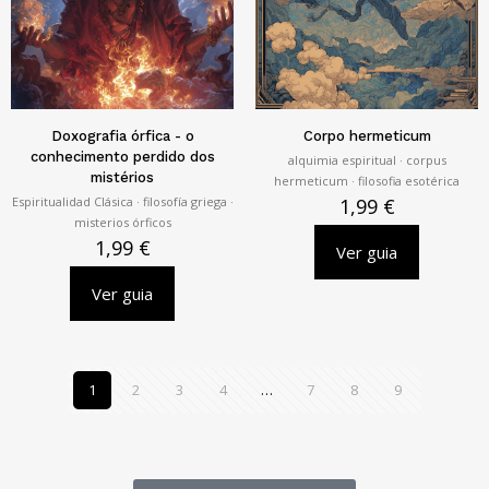
Doxografia órfica - o
Corpo hermeticum
conhecimento perdido dos
alquimia espiritual · corpus
mistérios
hermeticum · filosofia esotérica
Espiritualidad Clásica · filosofía griega ·
1,99
€
misterios órficos
1,99
€
Ver guia
Ver guia
1
2
3
4
…
7
8
9