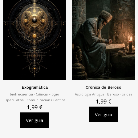
Exogramática
Crônica de Beroso
biofrecuencia · Ciência Ficção
Astrología Antigua · Beroso · caldea
Especulativa · Comunicación Cuántica
1,99
€
1,99
€
Ver guia
Ver guia