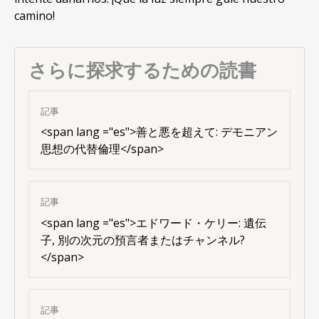
camino
!
さらに探求するための読書
記事
<
span lang ="es"
>善と悪を超えて: デモニアン
思想の代替倫理</span>
記事
<
span lang ="es"
>エドワード・ケリー: 遺伝
子, 別の次元の預言者またはチャンネル?
</span>
記事