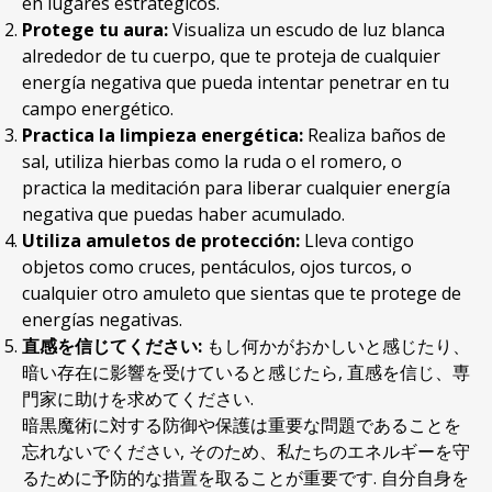
en lugares estratégicos
.
Protege tu aura
:
Visualiza un escudo de luz blanca
alrededor de tu cuerpo
,
que te proteja de cualquier
energía negativa que pueda intentar penetrar en tu
campo energético
.
Practica la limpieza energética
:
Realiza baños de
sal
,
utiliza hierbas como la ruda o el romero
,
o
practica la meditación para liberar cualquier energía
negativa que puedas haber acumulado
.
Utiliza amuletos de protección
:
Lleva contigo
objetos como cruces
,
pentáculos
,
ojos turcos
,
o
cualquier otro amuleto que sientas que te protege de
energías negativas
.
直感を信じてください:
もし何かがおかしいと感じたり、
暗い存在に影響を受けていると感じたら, 直感を信じ、専
門家に助けを求めてください.
暗黒魔術に対する防御や保護は重要な問題であることを
忘れないでください, そのため、私たちのエネルギーを守
るために予防的な措置を取ることが重要です. 自分自身を