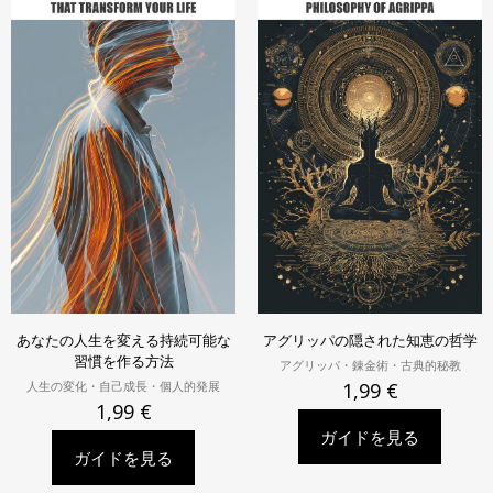
あなたの人生を変える持続可能な
アグリッパの隠された知恵の哲学
習慣を作る方法
アグリッパ・錬金術・古典的秘教
人生の変化・自己成長・個人的発展
1,99
€
1,99
€
ガイドを見る
ガイドを見る