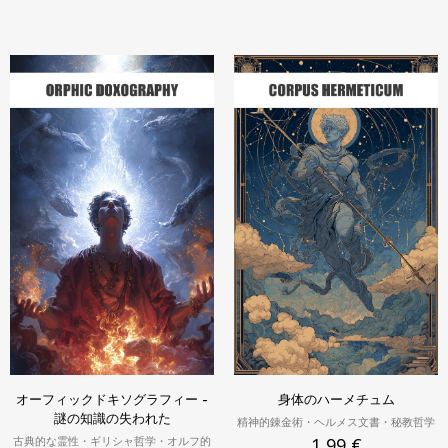
オーフィックドキソグラフィー -
身体のハーメチュム
謎の知識の失われた
精神的錬金術・ヘルメス文書・秘教哲学
古典的な霊性・ギリシャ哲学・オルフ的
1,99
€