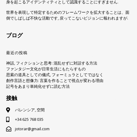
身を起こるアイデンティティとして認識することにすぎません.
世界を表現して特定するためのフレームワークを拡大することは、面
倒でしばしば不快な活動です, 戻ってこないビジョンに報われますが.
ブログ
最近の投稿
神話, フィクションと思考: 混乱せずに対話する方法
ファンタジー文化が日常生活にもたらすもの
思索の道具としての儀式, フォーミュラとしてではなく
創作言語と想像力: 言葉を作ることで視点が変わる理由
記号をあまり単純化せずに読む方法
接触
バレンシア, 空間
+34 625 768 035
jotorar@gmail.com