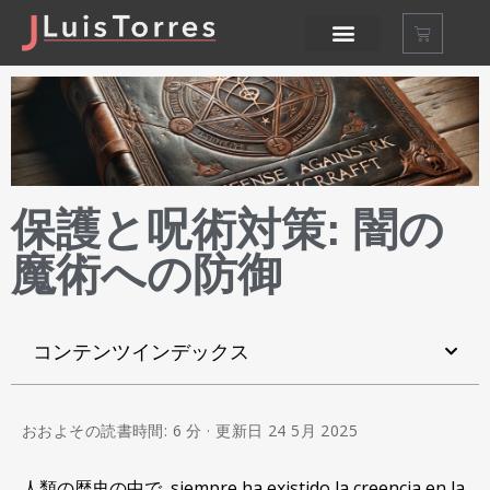
保護と呪術対策: 闇の
魔術への防御
コンテンツインデックス
おおよその読書時間: 6 分 · 更新日 24 5月 2025
人類の歴史の中で,
siempre ha existido la creencia en la