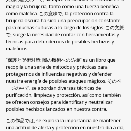
magia y la brujería
,
tanto como una fuerza benéfica
como maléfica
. この意味で,
la protección contra la
brujería oscura ha sido una preocupación constante
para muchas culturas a lo largo de los siglos
. この文脈
で,
surge la necesidad de contar con herramientas y
técnicas para defendernos de posibles hechizos y
maleficios
.
“保護と呪術対策: 闇の魔術への防御”
es un libro que
recopila una serie de métodos y prácticas para
protegernos de influencias negativas y defender
nuestra energía de posibles ataques mágicos
. そのペ
ージの中で,
se abordan diversas técnicas de
purificación
,
limpieza y protección
,
así como también
se ofrecen consejos para identificar y neutralizar
posibles hechizos lanzados en nuestra contra
.
この作品では,
se explora la importancia de mantener
una actitud de alerta y protección en nuestro día a día
,