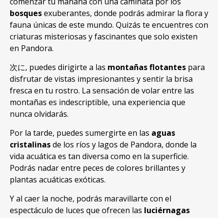
comenzar tu mañana con una caminata por los
bosques
exuberantes
,
donde podrás admirar la flora y
fauna únicas de este mundo
.
Quizás te encuentres con
criaturas misteriosas y fascinantes que solo existen
en Pandora
.
次に,
puedes dirigirte a las
montañas flotantes
para
disfrutar de vistas impresionantes y sentir la brisa
fresca en tu rostro
.
La sensación de volar entre las
montañas es indescriptible
,
una experiencia que
nunca olvidarás
.
Por la tarde
,
puedes sumergirte en las
aguas
cristalinas
de los ríos y lagos de Pandora
,
donde la
vida acuática es tan diversa como en la superficie
.
Podrás nadar entre peces de colores brillantes y
plantas acuáticas exóticas
.
Y al caer la noche
,
podrás maravillarte con el
espectáculo de luces que ofrecen las
luciérnagas