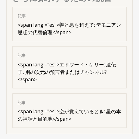
記事
<
span lang ="es"
>善と悪を超えて: デモニアン
思想の代替倫理</span>
記事
<
span lang ="es"
>エドワード・ケリー: 遺伝
子, 別の次元の預言者またはチャンネル?
</span>
記事
<
span lang ="es"
>空が覚えているとき: 星の本
の神話と目的地</span>