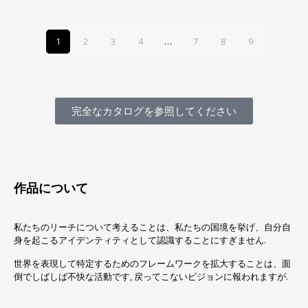
1
2
3
4
…
7
8
9
完全なカタログを参照してください
作品について
私たちのリーチについて考えることは、私たちの国境を挙げ、自分自
身を起こるアイデンティティとして認識することにすぎません.
世界を表現して特定するためのフレームワークを拡大することは、面
倒でしばしば不快な活動です, 戻ってこないビジョンに報われますが.