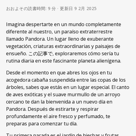
おおよその読書時間: 9 分 · 更新日 9 2月 2025
Imagina despertarte en un mundo completamente
diferente al nuestro
,
un paraíso extraterrestre
llamado Pandora
.
Un lugar lleno de exuberante
vegetación
,
criaturas extraordinarias y paisajes de
ensueño
. この記事で,
exploraremos cómo sería tu
rutina diaria en este fascinante planeta alienígena
.
Desde el momento en que abres los ojos en tu
acogedora cabaña suspendida entre las copas de los
árboles
,
sabes que estás en un lugar especial
.
El canto
de aves exóticas y el suave murmullo de un arroyo
cercano te dan la bienvenida a un nuevo día en
Pandora
.
Después de estirarte y respirar
profundamente el aire fresco y perfumado
,
te
preparas para comenzar tu día
.
Tu primera parada es el jardín de hierbas y frutas
,