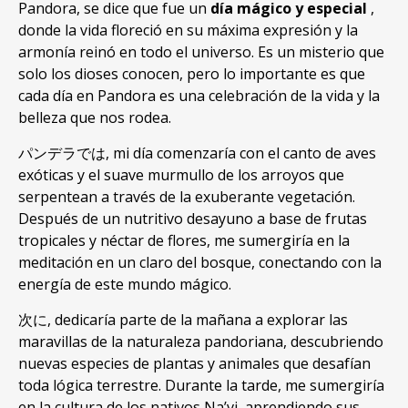
Pandora
,
se dice que fue un
día mágico y especial
,
donde la vida floreció en su máxima expresión y la
armonía reinó en todo el universo
.
Es un misterio que
solo los dioses conocen
,
pero lo importante es que
cada día en Pandora es una celebración de la vida y la
belleza que nos rodea
.
パンデラでは,
mi día comenzaría con el canto de aves
exóticas y el suave murmullo de los arroyos que
serpentean a través de la exuberante vegetación
.
Después de un nutritivo desayuno a base de frutas
tropicales y néctar de flores
,
me sumergiría en la
meditación en un claro del bosque
,
conectando con la
energía de este mundo mágico
.
次に,
dedicaría parte de la mañana a explorar las
maravillas de la naturaleza pandoriana
,
descubriendo
nuevas especies de plantas y animales que desafían
toda lógica terrestre
.
Durante la tarde
,
me sumergiría
en la cultura de los nativos Na’vi
,
aprendiendo sus