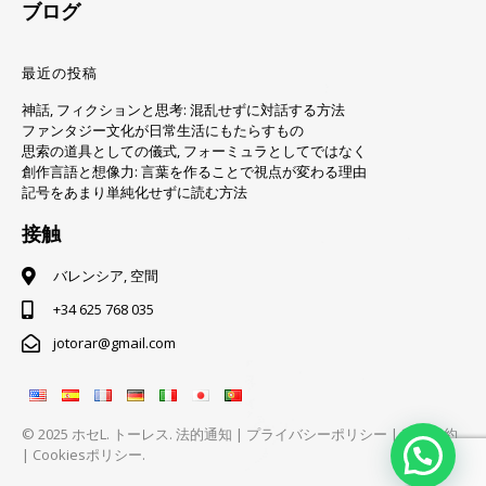
ブログ
最近の投稿
神話, フィクションと思考: 混乱せずに対話する方法
ファンタジー文化が日常生活にもたらすもの
思索の道具としての儀式, フォーミュラとしてではなく
創作言語と想像力: 言葉を作ることで視点が変わる理由
記号をあまり単純化せずに読む方法
接触
バレンシア, 空間
+34 625 768 035
jotorar@gmail.com
© 2025 ホセL. トーレス.
法的通知
|
プライバシーポリシー
|
利用規約
|
Cookiesポリシー.