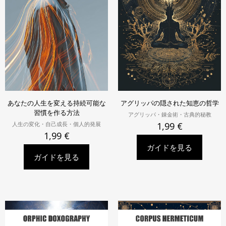
あなたの人生を変える持続可能な
アグリッパの隠された知恵の哲学
習慣を作る方法
アグリッパ・錬金術・古典的秘教
人生の変化・自己成長・個人的発展
1,99
€
1,99
€
ガイドを見る
ガイドを見る