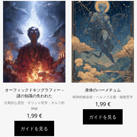
オーフィックドキソグラフィー -
身体のハーメチュム
謎の知識の失われた
精神的錬金術・ヘルメス文書・秘教哲学
古典的な霊性・ギリシャ哲学・オルフ的
1,99
€
神秘
1,99
€
ガイドを見る
ガイドを見る