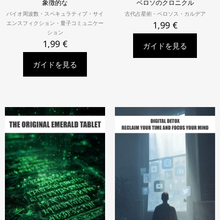
象徴的な
ベロソのクロニクル
バイオ周波数・スペキュラティブ・サイ
古代占星術・ベロソス・カルデア
エンスフィクション・量子コミュニケー
1,99
€
ション
1,99
€
ガイドを見る
ガイドを見る