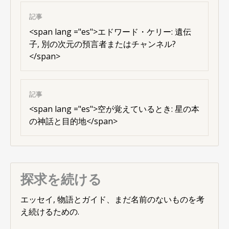
記事
<
span lang ="es"
>エドワード・ケリー: 遺伝
子, 別の次元の預言者またはチャンネル?
</span>
記事
<
span lang ="es"
>空が覚えているとき: 星の本
の神話と目的地</span>
探求を続ける
エッセイ, 物語とガイド、まだ名前のないものを考
え続けるための.