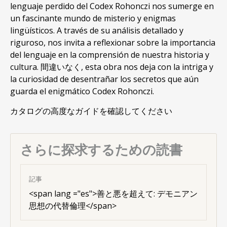
lenguaje perdido del Codex Rohonczi nos sumerge en
un fascinante mundo de misterio y enigmas
lingüísticos
.
A través de su análisis detallado y
riguroso
,
nos invita a reflexionar sobre la importancia
del lenguaje en la comprensión de nuestra historia y
cultura
. 間違いなく,
esta obra nos deja con la intriga y
la curiosidad de desentrañar los secretos que aún
guarda el enigmático Codex Rohonczi
.
カタログの高度なガイドを確認してください
さらに探求するための読書
記事
<
span lang ="es"
>善と悪を超えて: デモニアン
思想の代替倫理</span>