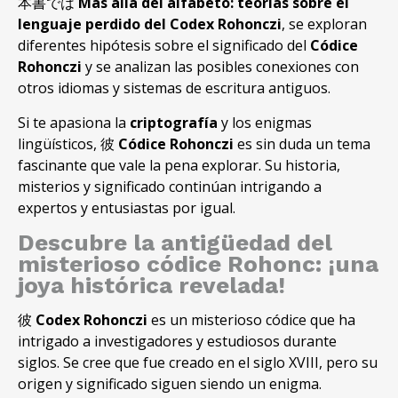
本書では
Más allá del alfabeto
:
teorías sobre el
lenguaje perdido del Codex Rohonczi
,
se exploran
diferentes hipótesis sobre el significado del
Códice
Rohonczi
y se analizan las posibles conexiones con
otros idiomas y sistemas de escritura antiguos
.
Si te apasiona la
criptografía
y los enigmas
lingüísticos
, 彼
Códice Rohonczi
es sin duda un tema
fascinante que vale la pena explorar
.
Su historia
,
misterios y significado continúan intrigando a
expertos y entusiastas por igual
.
Descubre la antigüedad del
misterioso códice Rohonc
:
¡una
joya histórica revelada
!
彼
Codex Rohonczi
es un misterioso códice que ha
intrigado a investigadores y estudiosos durante
siglos
.
Se cree que fue creado en el siglo XVIII
,
pero su
origen y significado siguen siendo un enigma
.