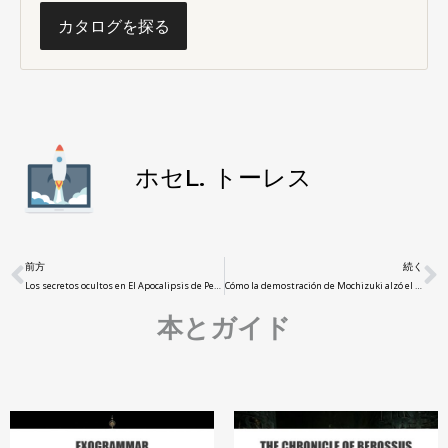
カタログを探る
ホセL. トーレス
前方
続く
Los secretos ocultos en El Apocalipsis de Pedro
:
una guía para entender sus visiones
Cómo la demostración de Mochizuki alzó el telón sobre el Teorema ABC
本とガイド