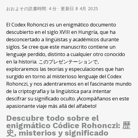
おおよその読書時間: 4 分 · 更新日 8 4月 2025
El Codex Rohonczi es un enigmático documento
descubierto en el siglo XVIII en Hungría
,
que ha
desconcertado a lingüistas y académicos durante
siglos
.
Se cree que este manuscrito contiene un
lenguaje perdido
,
distinto a cualquier otro conocido
en la historia
. このプレゼンテーションで,
exploraremos las teorías y especulaciones que han
surgido en torno al misterioso lenguaje del Codex
Rohonczi
,
y nos adentraremos en el fascinante mundo
de la criptografía y la lingüística para intentar
descifrar su significado oculto
.
¡Acompáñanos en este
apasionante viaje más allá del alfabeto
!
Descubre todo sobre el
enigmático Códice Rohonczi
: 歴
史,
misterios y significado