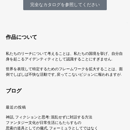
完全なカタログを参照してください
作品について
私たちのリーチについて考えることは、私たちの国境を挙げ、自分自
身を起こるアイデンティティとして認識することにすぎません.
世界を表現して特定するためのフレームワークを拡大することは、面
倒でしばしば不快な活動です, 戻ってこないビジョンに報われますが.
ブログ
最近の投稿
神話, フィクションと思考: 混乱せずに対話する方法
ファンタジー文化が日常生活にもたらすもの
思索の道具としての儀式, フォーミュラとしてではなく