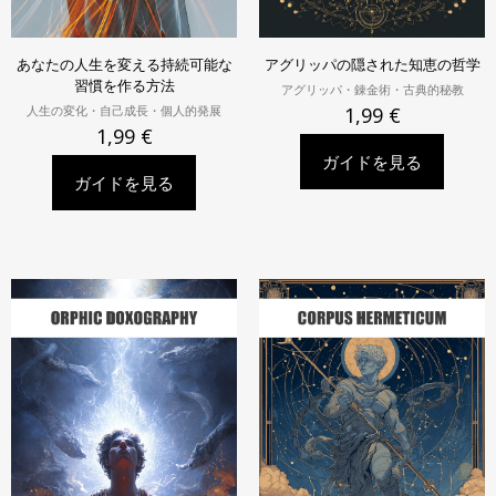
あなたの人生を変える持続可能な
アグリッパの隠された知恵の哲学
習慣を作る方法
アグリッパ・錬金術・古典的秘教
人生の変化・自己成長・個人的発展
1,99
€
1,99
€
ガイドを見る
ガイドを見る