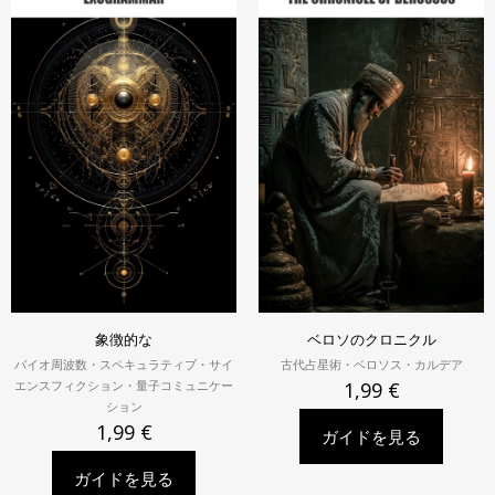
象徴的な
ベロソのクロニクル
バイオ周波数・スペキュラティブ・サイ
古代占星術・ベロソス・カルデア
エンスフィクション・量子コミュニケー
1,99
€
ション
1,99
€
ガイドを見る
ガイドを見る