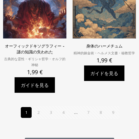
オーフィックドキソグラフィー -
身体のハーメチュム
謎の知識の失われた
精神的錬金術・ヘルメス文書・秘教哲学
古典的な霊性・ギリシャ哲学・オルフ的
1,99
€
神秘
1,99
€
ガイドを見る
ガイドを見る
1
2
3
4
…
7
8
9