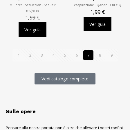
Mujeres · Seducción · Seducir
cospirazione · QAnon · Chi è Q
mujeres
1,99
€
1,99
€
Ver guía
Ver guía
1
2
3
4
5
6
7
8
9
Vedi catalogo completo
Sulle opere
Pensare alla nostra portata non è altro che allevare i nostri confini