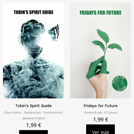
Tobin's Spirit Guide
Fridays for Future
Exorcismo · Fantasmas · Fenómenos
Venerdì per il Futuro
paranormales
1,99
€
1,99
€
Ver guía