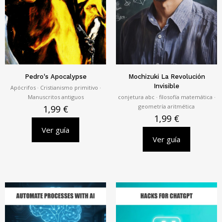
Pedro's Apocalypse
Mochizuki La Revolución
Invisible
Apócrifos · Cristianismo primitivo ·
Manuscritos antiguos
conjetura abc · filosofía matemática ·
geometría aritmética
1,99
€
1,99
€
Ver guía
Ver guía