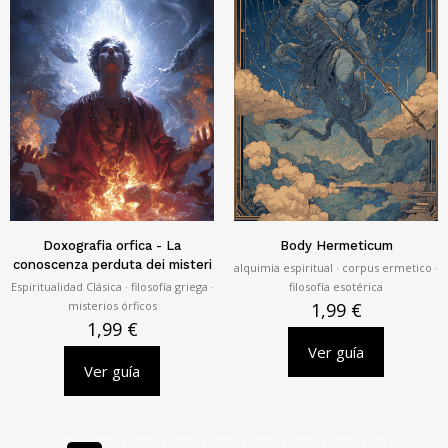
Doxografia orfica - La
Body Hermeticum
conoscenza perduta dei misteri
alquimia espiritual · corpus ermetico ·
Espiritualidad Clásica · filosofía griega ·
filosofía esotérica
misterios órficos
1,99
€
1,99
€
Ver guía
Ver guía