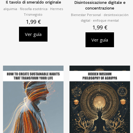
Il tavolo di smeraldo originale
Disintossicazione digitale e
concentrazione
alquimia · filosofia esotérica · Hermes
Trismegisto
Bienestar Personal · desintoxicación
digital · enfoque mental
1,99
€
1,99
€
Ver guía
Ver guía