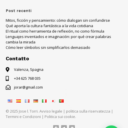
Post recenti
Mitos, ficción y pensamiento: cómo dialogan sin confundirse
Qué aporta la cultura fantástica a la vida cotidiana
El ritual como herramienta de reflexión, no como fórmula
Lenguajes inventados e imaginación: por qué crear palabras
cambia la mirada
Cómo leer símbolos sin simplificarlos demasiado
Contatto
Valenza, Spagna
+34 625 768 035
jorar@gmail.com
© 2025 Jose l. Torri.
Avviso legale
|
politica sulla riservatezza
|
Termini e Condizioni
|
Politica sui cookie.