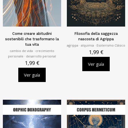
Come creare abitudini
Filosofia della saggezza
sostenibili che trasformano la
nascosta di Agrippa
tua vita
agrippa · alquimia · Esoterismo Clásico
cambio de vida · crecimiento
1,99
€
personale · desarrollo personal
1,99
€
Ver guía
Ver guía