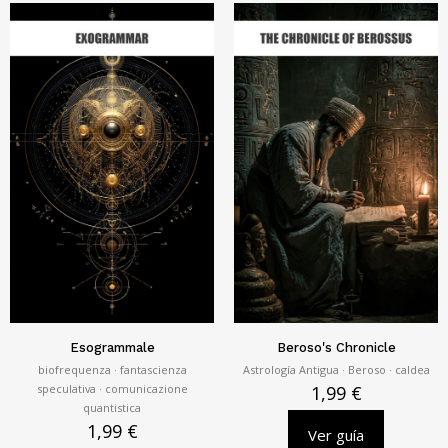
Esogrammale
Beroso's Chronicle
biofrequenza · fantascienza
Astrología Antigua · Beroso · caldea
speculativa · comunicazione
1,99
€
quantistica
1,99
€
Ver guía