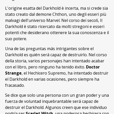
L'origine esatta del Darkhold è incerta, ma si crede sia
stato creato dal demone Chthon, uno degli esseri più
malvagi dell'universo Marvel. Nel corso dei secoli, Il
Darkhold è stato ricercato da molti stregoni e esseri
potenti che desiderano ottenere la sua conoscenza e il
suo potere.
Una de las preguntas más intrigantes sobre el
Darkhold es quién será capaz de destruirlo
. Nel corso
della storia,
varios personajes han intentado acabar
con el libro
,
pero ninguno ha tenido éxito
.
Doctor
Strange
,
el Hechicero Supremo
,
ha intentado destruir
el Darkhold en varias ocasiones
,
pero siempre ha
fracasado
.
Se dice que solo una persona con un gran poder y una
fuerza de voluntad inquebrantable será capaz de
destruir el Darkhold
.
Algunos creen que ese individuo
podría ser
Scarlet Witch
,
una poderosa hechicera con