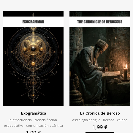
Exogramática
La Crónica de Beroso
biofrecuencia · ciencia ficción
astrología antigua · Beroso · caldea
especulativa · comunicación cuántica
1,99
€
1,99
€