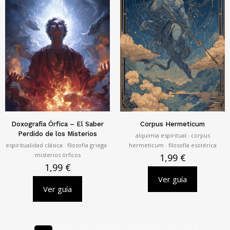
Doxografía Órfica – El Saber
Corpus Hermeticum
Perdido de los Misterios
alquimia espiritual · corpus
espiritualidad clásica · filosofía griega ·
hermeticum · filosofía esotérica
misterios órficos
1,99
€
1,99
€
Ver guía
Ver guía