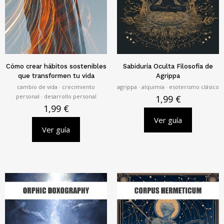
Cómo crear hábitos sostenibles
Sabiduría Oculta Filosofía de
que transformen tu vida
Agrippa
cambio de vida · crecimiento
agrippa · alquimia · esoterismo clásico
personal · desarrollo personal
1,99
€
1,99
€
Ver guía
Ver guía