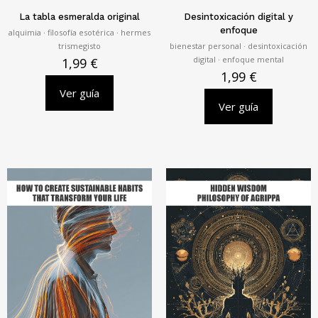
La tabla esmeralda original
Desintoxicación digital y
enfoque
alquimia · filosofía esotérica · hermes
trismegisto
bienestar personal · desintoxicación
digital · enfoque mental
1,99
€
1,99
€
Ver guía
Ver guía