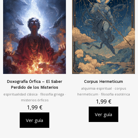
Doxografía Órfica – El Saber
Corpus Hermeticum
Perdido de los Misterios
alquimia espiritual · corpus
espiritualidad clásica · filosofía griega ·
hermeticum · filosofía esotérica
misterios órficos
1,99
€
1,99
€
Ver guía
Ver guía