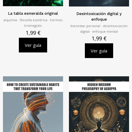
La tabla esmeralda original
Desintoxicación digital y
enfoque
alquimia · filosofía esotérica · hermes
trismegisto
bienestar personal · desintoxicación
digital · enfoque mental
1,99
€
1,99
€
Ver guía
Ver guía