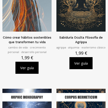
Cómo crear hábitos sostenibles
Sabiduría Oculta Filosofía de
que transformen tu vida
Agrippa
cambio de vida · crecimiento
agrippa · alquimia · esoterismo clásico
personal · desarrollo personal
1,99
€
1,99
€
Ver guía
Ver guía