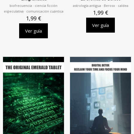
biofrecuencia · ciencia ficción
astrología antigua · Beroso · caldea
especulativa · comunicación cuántica
1,99
€
1,99
€
Ver guía
Ver guía