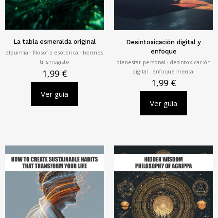
La tabla esmeralda original
Desintoxicación digital y
enfoque
alquimia · filosofía esotérica · hermes
trismegisto
bienestar personal · desintoxicación
digital · enfoque mental
1,99
€
1,99
€
Ver guía
Ver guía