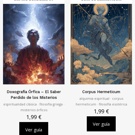
Doxografía Órfica – El Saber
Corpus Hermeticum
Perdido de los Misterios
alquimia espiritual · corpus
espiritualidad clásica · filosofía griega ·
hermeticum · filosofía esotérica
misterios órficos
1,99
€
1,99
€
Ver guía
Ver guía