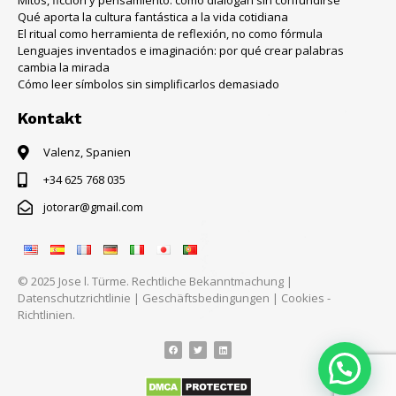
Qué aporta la cultura fantástica a la vida cotidiana
El ritual como herramienta de reflexión, no como fórmula
Lenguajes inventados e imaginación: por qué crear palabras
cambia la mirada
Cómo leer símbolos sin simplificarlos demasiado
Kontakt
Valenz, Spanien
+34 625 768 035
jotorar@gmail.com
© 2025 Jose l. Türme.
Rechtliche Bekanntmachung
|
Datenschutzrichtlinie
|
Geschäftsbedingungen
|
Cookies -
Richtlinien.