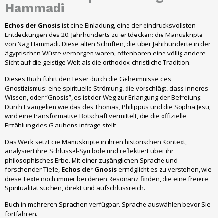
Hammadi
Echos der Gnosis
ist eine Einladung, eine der eindrucksvollsten
Entdeckungen des 20. Jahrhunderts zu entdecken: die Manuskripte
von Nag Hammadi. Diese alten Schriften, die über Jahrhunderte in der
ägyptischen Wüste verborgen waren, offenbaren eine völlig andere
Sicht auf die geistige Welt als die orthodox-christliche Tradition.
Dieses Buch führt den Leser durch die Geheimnisse des
Gnostizismus: eine spirituelle Strömung, die vorschlägt, dass inneres
Wissen, oder “Gnosis”, es ist der Weg zur Erlangung der Befreiung.
Durch Evangelien wie das des Thomas, Philippus und die Sophia Jesu,
wird eine transformative Botschaft vermittelt, die die offizielle
Erzählung des Glaubens infrage stellt.
Das Werk setzt die Manuskripte in ihren historischen Kontext,
analysiert ihre Schlüssel-Symbole und reflektiert über ihr
philosophisches Erbe. Mit einer zugänglichen Sprache und
forschender Tiefe,
Echos der Gnosis
ermöglicht es zu verstehen, wie
diese Texte noch immer bei denen Resonanz finden, die eine freiere
Spiritualität suchen, direkt und aufschlussreich.
Buch in mehreren Sprachen verfügbar. Sprache auswählen bevor Sie
fortfahren.