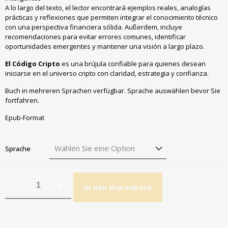
A lo largo del texto
,
el lector encontrará ejemplos reales
,
analogías
prácticas y reflexiones que permiten integrar el conocimiento técnico
con una perspectiva financiera sólida
. Außerdem,
incluye
recomendaciones para evitar errores comunes
,
identificar
oportunidades emergentes y mantener una visión a largo plazo
.
El Código Cripto
es una brújula confiable para quienes desean
iniciarse en el universo cripto con claridad
,
estrategia y confianza
.
Buch in mehreren Sprachen verfügbar. Sprache auswählen bevor Sie
fortfahren.
Epub-Format
Sprache
In den Warenkorb