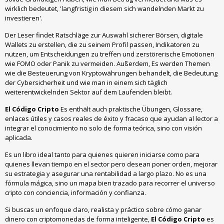
wirklich bedeutet, 'langfristig in diesem sich wandelnden Markt zu
investieren'.
Der Leser findet Ratschläge zur Auswahl sicherer Börsen, digitale
Wallets zu erstellen, die zu seinem Profil passen, Indikatoren zu
nutzen, um Entscheidungen zu treffen und zerstörerische Emotionen
wie FOMO oder Panik zu vermeiden. Außerdem, Es werden Themen
wie die Besteuerung von Kryptowährungen behandelt, die Bedeutung
der Cybersicherheit und wie man in einem sich täglich
weiterentwickelnden Sektor auf dem Laufenden bleibt.
El Código Cripto
Es enthält auch praktische Übungen, Glossare,
enlaces útiles y casos reales de éxito y fracaso que ayudan al lector a
integrar el conocimiento no solo de forma teórica
,
sino con visión
aplicada
.
Es un libro ideal tanto para quienes quieren iniciarse como para
quienes llevan tiempo en el sector pero desean poner orden
,
mejorar
su estrategia y asegurar una rentabilidad a largo plazo
.
No es una
fórmula mágica
,
sino un mapa bien trazado para recorrer el universo
cripto con conciencia
,
información y confianza
.
Si buscas un enfoque claro
,
realista y práctico sobre cómo ganar
dinero con criptomonedas de forma inteligente
,
El Código Cripto
es