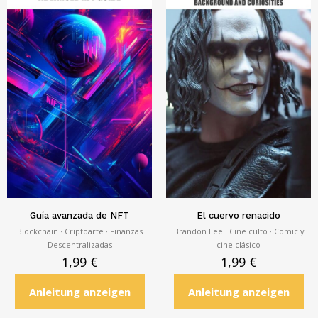
Guía avanzada de NFT
El cuervo renacido
Blockchain · Criptoarte · Finanzas
Brandon Lee · Cine culto · Comic y
Descentralizadas
cine clásico
1,99
€
1,99
€
Anleitung anzeigen
Anleitung anzeigen