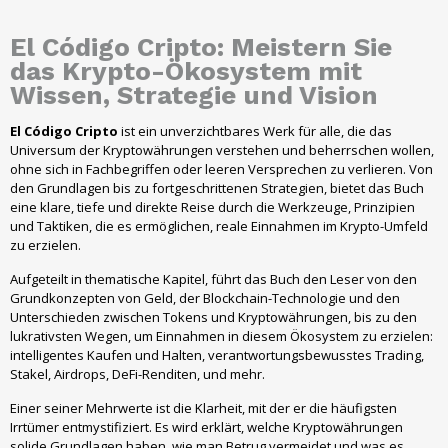
El Código Cripto: Meistern Sie
das Krypto-Ökosystem mit
Wissen, Strategie und Vision
El Código Cripto
ist ein unverzichtbares Werk für alle, die das
Universum der Kryptowährungen verstehen und beherrschen wollen,
ohne sich in Fachbegriffen oder leeren Versprechen zu verlieren. Von
den Grundlagen bis zu fortgeschrittenen Strategien, bietet das Buch
eine klare, tiefe und direkte Reise durch die Werkzeuge, Prinzipien
und Taktiken, die es ermöglichen, reale Einnahmen im Krypto-Umfeld
zu erzielen.
Aufgeteilt in thematische Kapitel, führt das Buch den Leser von den
Grundkonzepten von Geld, der Blockchain-Technologie und den
Unterschieden zwischen Tokens und Kryptowährungen, bis zu den
lukrativsten Wegen, um Einnahmen in diesem Ökosystem zu erzielen:
intelligentes Kaufen und Halten, verantwortungsbewusstes Trading,
Stakel, Airdrops, DeFi-Renditen, und mehr.
Einer seiner Mehrwerte ist die Klarheit, mit der er die häufigsten
Irrtümer entmystifiziert. Es wird erklärt, welche Kryptowährungen
solide Grundlagen haben, wie man Betrug vermeidet und was es