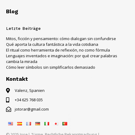
Blog
Letzte Beiträge
Mitos, ficción y pensamiento: cómo dialogan sin confundirse
Qué aporta la cultura fantástica a la vida cotidiana
El ritual como herramienta de reflexión, no como fórmula
Lenguajes inventados e imaginación: por qué crear palabras
cambia la mirada
Cómo leer símbolos sin simplificarlos demasiado
Kontakt
Valenz, Spanien
+34 625 768 035
jotorar@gmail.com
© 2025 Jose l. Türme.
Rechtliche Bekanntmachung
|