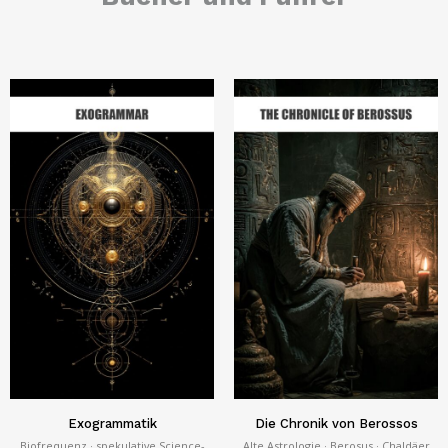
Exogrammatik
Die Chronik von Berossos
Biofrequenz · spekulative Science-
Alte Astrologie · Berosus · Chaldäer