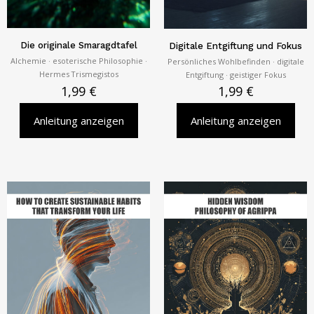
Die originale Smaragdtafel
Digitale Entgiftung und Fokus
Alchemie · esoterische Philosophie ·
Persönliches Wohlbefinden · digitale
Hermes Trismegistos
Entgiftung · geistiger Fokus
1,99
€
1,99
€
Anleitung anzeigen
Anleitung anzeigen