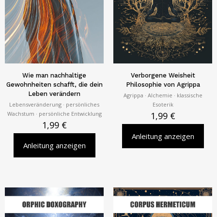
Wie man nachhaltige
Verborgene Weisheit
Gewohnheiten schafft, die dein
Philosophie von Agrippa
Leben verändern
Agrippa · Alchemie · klassische
Lebensveränderung · persönliches
Esoterik
Wachstum · persönliche Entwicklung
1,99
€
1,99
€
Anleitung anzeigen
Anleitung anzeigen