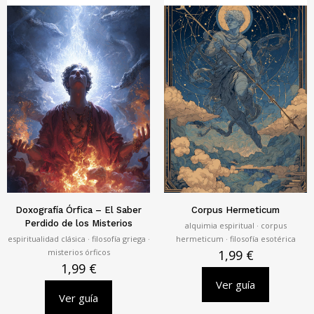
Doxografía Órfica – El Saber
Corpus Hermeticum
Perdido de los Misterios
alquimia espiritual · corpus
espiritualidad clásica · filosofía griega ·
hermeticum · filosofía esotérica
misterios órficos
1,99
€
1,99
€
Ver guía
Ver guía