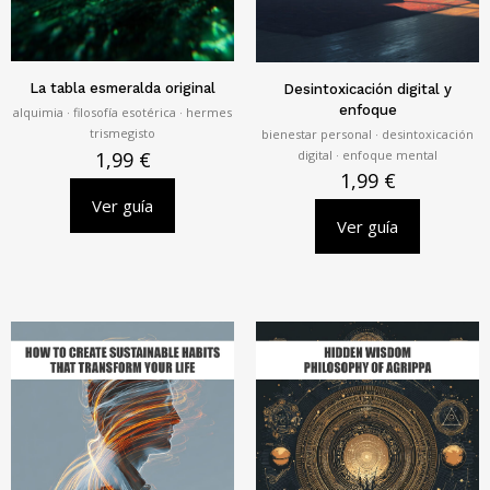
La tabla esmeralda original
Desintoxicación digital y
enfoque
alquimia · filosofía esotérica · hermes
trismegisto
bienestar personal · desintoxicación
digital · enfoque mental
1,99
€
1,99
€
Ver guía
Ver guía