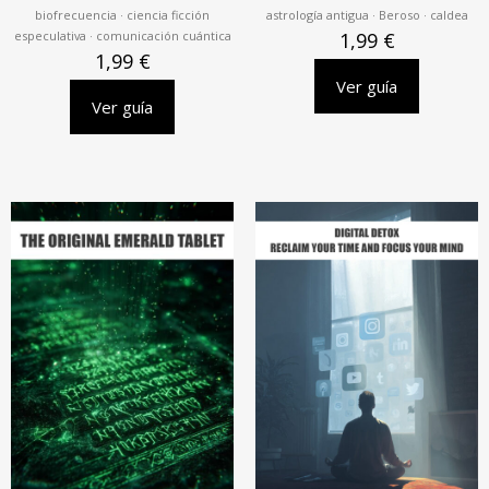
biofrecuencia · ciencia ficción
astrología antigua · Beroso · caldea
especulativa · comunicación cuántica
1,99
€
1,99
€
Ver guía
Ver guía