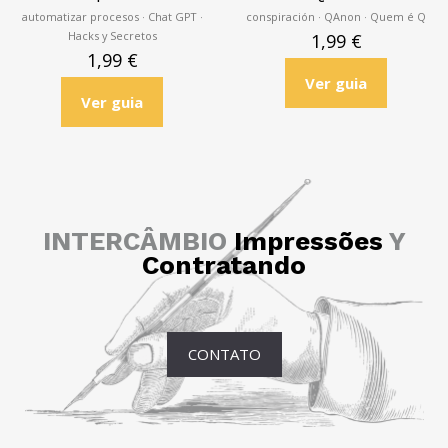
automatizar procesos · Chat GPT ·
conspiración · QAnon · Quem é Q
Hacks y Secretos
1,99
€
1,99
€
Ver guia
Ver guia
INTERCÂMBIO
Impressões
Y
Contratando
CONTATO