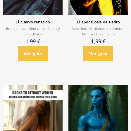
El cuervo renacido
El apocalipsis de Pedro
Brandon Lee · Cine culto · Comic y
Apócrifos · Cristianismo primitivo ·
cine clásico
Manuscritos antiguos
1,99
€
1,99
€
Ver guía
Ver guía