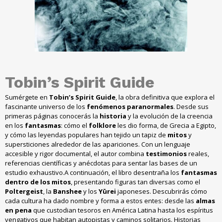
Tobin’s Spirit Guide
Sumérgete en
Tobin’s Spirit Guide
, la obra definitiva que explora el
fascinante universo de los
fenómenos paranormales
. Desde sus
primeras páginas conocerás la
historia
y la evolución de la creencia
en los
fantasmas
: cómo el
folklore
les dio forma, de Grecia a Egipto,
y cómo las leyendas populares han tejido un tapiz de
mitos
y
supersticiones alrededor de las apariciones. Con un lenguaje
accesible y rigor documental, el autor combina
testimonios
reales,
referencias científicas y anécdotas para sentar las bases de un
estudio exhaustivo.A continuación, el libro desentraña los
fantasmas
dentro de los mitos
, presentando figuras tan diversas como el
Poltergeist
, la
Banshee
y los
Yūrei
japoneses. Descubrirás cómo
cada cultura ha dado nombre y forma a estos entes: desde las
almas
en pena
que custodian tesoros en América Latina hasta los espíritus
vengativos que habitan autopistas y caminos solitarios. Historias