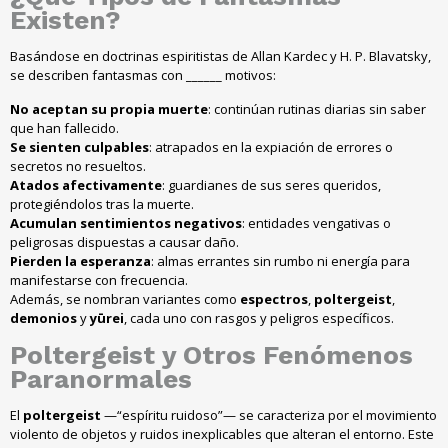
Existen?
Basándose en doctrinas espiritistas de Allan Kardec y H. P. Blavatsky,
se describen fantasmas con ______ motivos:
No aceptan su propia muerte
: continúan rutinas diarias sin saber
que han fallecido.
Se sienten culpables
: atrapados en la expiación de errores o
secretos no resueltos.
Atados afectivamente
: guardianes de sus seres queridos,
protegiéndolos tras la muerte.
Acumulan sentimientos negativos
: entidades vengativas o
peligrosas dispuestas a causar daño.
Pierden la esperanza
: almas errantes sin rumbo ni energía para
manifestarse con frecuencia.
Además, se nombran variantes como
espectros
,
poltergeist
,
demonios
y
yūrei
, cada uno con rasgos y peligros específicos.
Poltergeist
y Otros
Fenómenos
Paranormales
El
poltergeist
—“espíritu ruidoso”— se caracteriza por el movimiento
violento de objetos y ruidos inexplicables que alteran el entorno. Este