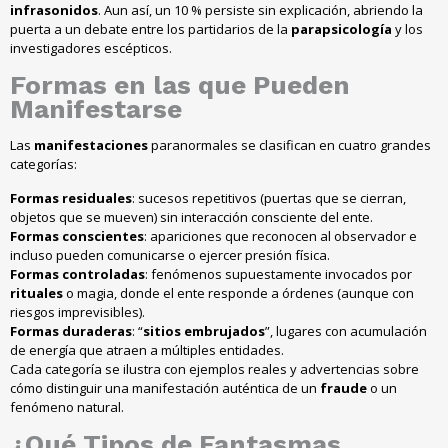
infrasonidos
. Aun así, un 10 % persiste sin explicación, abriendo la
puerta a un debate entre los partidarios de la
parapsicología
y los
investigadores escépticos.
Formas
en las que Pueden
Manifestarse
Las
manifestaciones
paranormales se clasifican en cuatro grandes
categorías:
Formas residuales
: sucesos repetitivos (puertas que se cierran,
objetos que se mueven) sin interacción consciente del ente.
Formas conscientes
: apariciones que reconocen al observador e
incluso pueden comunicarse o ejercer presión física.
Formas controladas
: fenómenos supuestamente invocados por
rituales
o magia, donde el ente responde a órdenes (aunque con
riesgos imprevisibles).
Formas duraderas
: “
sitios embrujados
”, lugares con acumulación
de energía que atraen a múltiples entidades.
Cada categoría se ilustra con ejemplos reales y advertencias sobre
cómo distinguir una manifestación auténtica de un
fraude
o un
fenómeno natural.
¿Qué
Tipos
de
Fantasmas