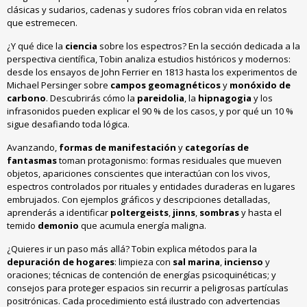
clásicas y sudarios, cadenas y sudores fríos cobran vida en relatos
que estremecen.
¿Y qué dice la
ciencia
sobre los espectros? En la sección dedicada a la
perspectiva científica, Tobin analiza estudios históricos y modernos:
desde los ensayos de John Ferrier en 1813 hasta los experimentos de
Michael Persinger sobre
campos geomagnéticos
y
monóxido de
carbono
. Descubrirás cómo la
pareidolia
, la
hipnagogia
y los
infrasonidos pueden explicar el 90 % de los casos, y por qué un 10 %
sigue desafiando toda lógica.
Avanzando,
formas de manifestación
y
categorías de
fantasmas
toman protagonismo: formas residuales que mueven
objetos, apariciones conscientes que interactúan con los vivos,
espectros controlados por rituales y entidades duraderas en lugares
embrujados. Con ejemplos gráficos y descripciones detalladas,
aprenderás a identificar
poltergeists
,
jinns
,
sombras
y hasta el
temido
demonio
que acumula energía maligna.
¿Quieres ir un paso más allá? Tobin explica métodos para la
depuración de hogares
: limpieza con
sal marina
,
incienso
y
oraciones; técnicas de contención de energías psicoquinéticas; y
consejos para proteger espacios sin recurrir a peligrosas partículas
positrónicas. Cada procedimiento está ilustrado con advertencias