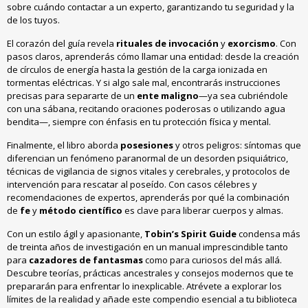
sobre cuándo contactar a un experto, garantizando tu seguridad y la
de los tuyos.
El corazón del guía revela
rituales de invocación
y
exorcismo
. Con
pasos claros, aprenderás cómo llamar una entidad: desde la creación
de círculos de energía hasta la gestión de la carga ionizada en
tormentas eléctricas. Y si algo sale mal, encontrarás instrucciones
precisas para separarte de un
ente maligno
—ya sea cubriéndole
con una sábana, recitando oraciones poderosas o utilizando agua
bendita—, siempre con énfasis en tu protección física y mental.
Finalmente, el libro aborda
posesiones
y otros peligros: síntomas que
diferencian un fenómeno paranormal de un desorden psiquiátrico,
técnicas de vigilancia de signos vitales y cerebrales, y protocolos de
intervención para rescatar al poseído. Con casos célebres y
recomendaciones de expertos, aprenderás por qué la combinación
de
fe
y
método científico
es clave para liberar cuerpos y almas.
Con un estilo ágil y apasionante,
Tobin’s Spirit Guide
condensa más
de treinta años de investigación en un manual imprescindible tanto
para
cazadores de fantasmas
como para curiosos del más allá.
Descubre teorías, prácticas ancestrales y consejos modernos que te
prepararán para enfrentar lo inexplicable. Atrévete a explorar los
límites de la realidad y añade este compendio esencial a tu biblioteca