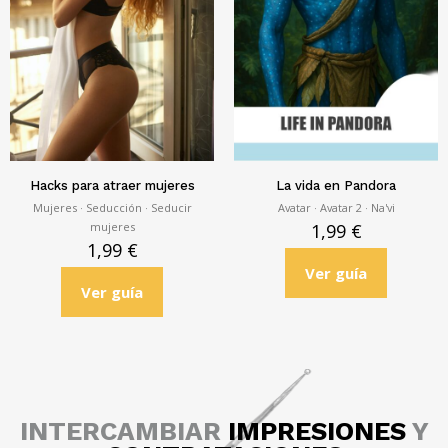
Hacks para atraer mujeres
La vida en Pandora
Mujeres · Seducción · Seducir
Avatar · Avatar 2 · Na'vi
mujeres
1,99
€
1,99
€
Ver guía
Ver guía
INTERCAMBIAR
IMPRESIONES
Y