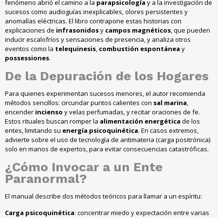
fenómeno abrió el camino a la
parapsicología
y a la investigación de
sucesos como audioguías inexplicables, olores persistentes y
anomalías eléctricas. El libro contrapone estas historias con
explicaciones de
infrasonidos
y
campos magnéticos
, que pueden
inducir escalofríos y sensaciones de presencia, y analiza otros
eventos como la
telequinesis
,
combustión espontánea
y
possessiones
.
De la
Depuración
de los
Hogares
Para quienes experimentan sucesos menores, el autor recomienda
métodos sencillos: circundar puntos calientes con
sal marina
,
encender
incienso
y velas perfumadas, y recitar oraciones de fe.
Estos rituales buscan romper la
alimentación energética
de los
entes, limitando su
energía psicoquinética
. En casos extremos,
advierte sobre el uso de tecnología de antimateria (carga positrónica)
solo en manos de expertos, para evitar consecuencias catastróficas.
¿Cómo
Invocar
a un
Ente
Paranormal
?
El manual describe dos métodos teóricos para llamar a un espíritu:
Carga psicoquinética
: concentrar miedo y expectación entre varias