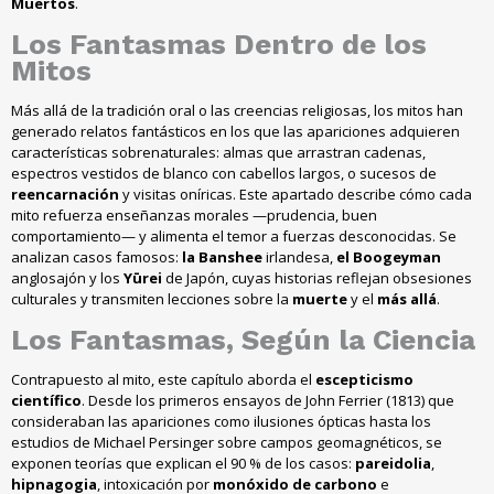
Muertos
.
Los
Fantasmas
Dentro de los
Mitos
Más allá de la tradición oral o las creencias religiosas, los mitos han
generado relatos fantásticos en los que las apariciones adquieren
características sobrenaturales: almas que arrastran cadenas,
espectros vestidos de blanco con cabellos largos, o sucesos de
reencarnación
y visitas oníricas. Este apartado describe cómo cada
mito refuerza enseñanzas morales —prudencia, buen
comportamiento— y alimenta el temor a fuerzas desconocidas. Se
analizan casos famosos:
la Banshee
irlandesa,
el Boogeyman
anglosajón y los
Yūrei
de Japón, cuyas historias reflejan obsesiones
culturales y transmiten lecciones sobre la
muerte
y el
más allá
.
Los
Fantasmas
, Según la
Ciencia
Contrapuesto al mito, este capítulo aborda el
escepticismo
científico
. Desde los primeros ensayos de John Ferrier (1813) que
consideraban las apariciones como ilusiones ópticas hasta los
estudios de Michael Persinger sobre campos geomagnéticos, se
exponen teorías que explican el 90 % de los casos:
pareidolia
,
hipnagogia
, intoxicación por
monóxido de carbono
e