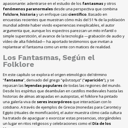
apasionante: adentrarse en el estudio de los
fantasmas
y otros
fenómenos paranormales
desde una perspectiva que combina
folclore
,
historia
y un enfoque casi
científico
. Basado en
encuestas recientes que muestran cómo más del 51 % de la población
mundial admite haber vivido experiencias inexplicables, el autor
argumenta que, aunque los espectros parezcan un mito infantil o
simple superstición, el avance de la tecnología —grabación de audio y
vídeo de alta fidelidad— ha aportado testimonios que invitan a
replantear el fantasma como un ente con matices de realidad.
Los
Fantasmas
, Según el
Folklore
En este capítulo se explora el origen etimológico del término
“
fantasma
”, derivado del griego “φάντασμα” (“
aparición
”), y se
repasan las
leyendas populares
de todas las regiones del mundo.
Desde los espíritus que deambulan en castillos medievales hasta las
historias de almas atrapadas en autopistas, el folklore ha pintado
una galería viva de
seres incorpóreos
que interactúan con lo
cotidiano. A través de ejemplos de Grecia (monedas para Caronte) y
Egipto (rituales de momificación), el autor muestra cómo cada cultura
ha tratado de apaciguar o exorcizar estas presencias, otorgándoles
un lugar en ritos religiosos y celebraciones como el
Día de los