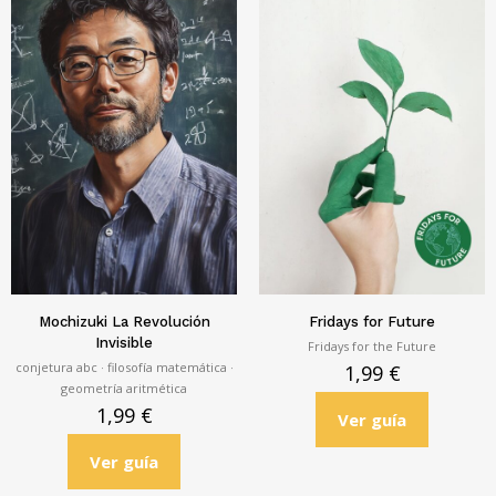
Mochizuki La Revolución
Fridays for Future
Invisible
Fridays for the Future
conjetura abc · filosofía matemática ·
1,99
€
geometría aritmética
1,99
€
Ver guía
Ver guía