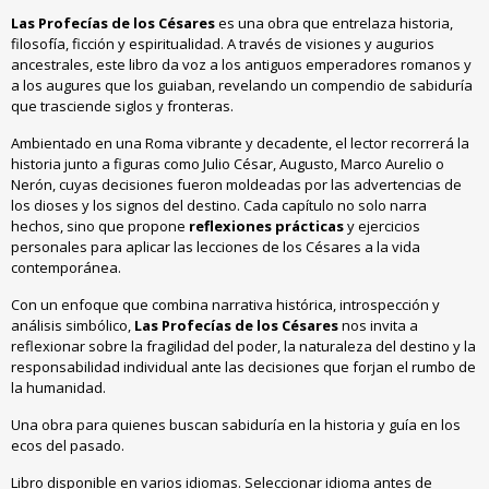
Las Profecías de los Césares
es una obra que entrelaza historia,
filosofía, ficción y espiritualidad. A través de visiones y augurios
ancestrales, este libro da voz a los antiguos emperadores romanos y
a los augures que los guiaban, revelando un compendio de sabiduría
que trasciende siglos y fronteras.
Ambientado en una Roma vibrante y decadente, el lector recorrerá la
historia junto a figuras como Julio César, Augusto, Marco Aurelio o
Nerón, cuyas decisiones fueron moldeadas por las advertencias de
los dioses y los signos del destino. Cada capítulo no solo narra
hechos, sino que propone
reflexiones prácticas
y ejercicios
personales para aplicar las lecciones de los Césares a la vida
contemporánea.
Con un enfoque que combina narrativa histórica, introspección y
análisis simbólico,
Las Profecías de los Césares
nos invita a
reflexionar sobre la fragilidad del poder, la naturaleza del destino y la
responsabilidad individual ante las decisiones que forjan el rumbo de
la humanidad.
Una obra para quienes buscan sabiduría en la historia y guía en los
ecos del pasado.
Libro disponible en varios idiomas. Seleccionar idioma antes de