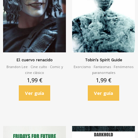
El cuervo renacido
Tobin’s Spirit Guide
Brandon Lee · Cine culto · Comic y
Exorcismo · Fantasmas · Fenómenos
cine clásico
paranormales
1,99
€
1,99
€
Ver guía
Ver guía