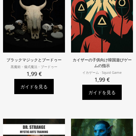
ブラックマジックとブードゥー
カイザーの子供向け韓国遊びゲー
ムの指示
黒魔術・儀式魔法・ブードゥー
イカゲーム · Squid Game
1,99
€
1,99
€
ガイドを見る
ガイドを見る