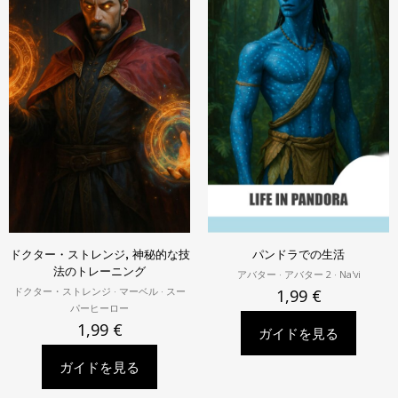
ドクター・ストレンジ, 神秘的な技
パンドラでの生活
法のトレーニング
アバター · アバター 2
· Na'vi
ドクター・ストレンジ · マーベル · スー
1,99
€
パーヒーロー
1,99
€
ガイドを見る
ガイドを見る