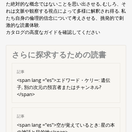
た絶対的な概念ではないことを思い出させる, むしろ、そ
れは文脈や観察する視点によって多様に解釈され得る. 私
たち自身の倫理的信念について考えさせる、挑発的で刺
激的な読書体験.
カタログの高度なガイドを確認してください
さらに探求するための読書
記事
<
span lang ="es"
>エドワード・ケリー: 遺伝
子, 別の次元の預言者またはチャンネル?
</span>
記事
<
span lang ="es"
>空が覚えているとき: 星の本
の神話と目的地</span>