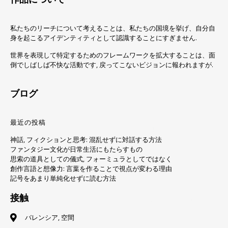
私たちのリーチについて考えることは、私たちの国境を挙げ、自分自
身を起こるアイデンティティとして認識することにすぎません.
世界を表現して特定するためのフレームワークを拡大することは、面
倒でしばしば不快な活動です, 戻ってこないビジョンに報われますが.
ブログ
最近の投稿
神話, フィクションと思考: 混乱せずに対話する方法
ファンタジー文化が日常生活にもたらすもの
思索の道具としての儀式, フォーミュラとしてではなく
創作言語と想像力: 言葉を作ることで視点が変わる理由
記号をあまり単純化せずに読む方法
接触
バレンシア, 空間