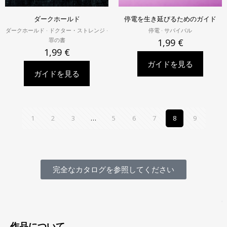
ダークホールド
停電を生き延びるためのガイド
ダークホールド · ドクター・ストレンジ ·
停電 · サバイバル
罪の書
1,99
€
1,99
€
ガイドを見る
ガイドを見る
1
2
3
…
5
6
7
8
9
完全なカタログを参照してください
作品について