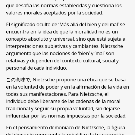
que desafía las normas establecidas y cuestiona los
valores morales aceptados por la sociedad
.
El significado oculto de ‘Más allá del bien y del mal
’
se
encuentra en la idea de que la moralidad no es un
concepto absoluto y universal
,
sino que está sujeta a
interpretaciones subjetivas y cambiantes
.
Nietzsche
argumenta que las nociones de ‘bien
’
y ‘mal
’
son
relativas y dependen del contexto cultural
,
social y
personal de cada individuo
.
この意味で,
Nietzsche propone una ética que se basa
en la voluntad de poder y en la afirmación de la vida en
todas sus manifestaciones
.
Para Nietzsche
,
el
individuo debe liberarse de las cadenas de la moral
tradicional y seguir su propia voluntad
,
sin dejarse
influenciar por las normas impuestas por la sociedad
.
En el pensamiento demoníaco de Nietzsche
,
la figura
del demonio representa la rebeldía y la transgresión