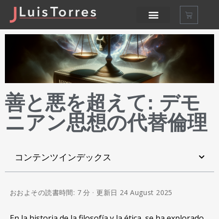
善と悪を超えて: デモ
ニアン思想の代替倫理
コンテンツインデックス
おおよその読書時間: 7 分 · 更新日 24
August
2025
En la historia de la filosofía y la ética
,
se ha explorado