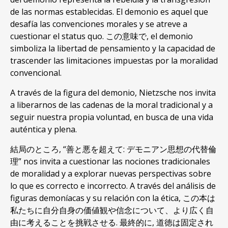
de las normas establecidas
.
El demonio es aquel que
desafía las convenciones morales y se atreve a
cuestionar el status quo
. この意味で,
el demonio
simboliza la libertad de pensamiento y la capacidad de
trascender las limitaciones impuestas por la moralidad
convencional
.
A través de la figura del demonio
,
Nietzsche nos invita
a liberarnos de las cadenas de la moral tradicional y a
seguir nuestra propia voluntad
,
en busca de una vida
auténtica y plena
.
結局のところ, “善と悪を超えて: デモニアン思想の代替倫
理”
nos invita a cuestionar las nociones tradicionales
de moralidad y a explorar nuevas perspectivas sobre
lo que es correcto e incorrecto
.
A través del análisis de
figuras demoníacas y su relación con la ética
, この本は
私たちに自分自身の価値観や信念について、より広く自
由に考えることを挑戦させる. 最終的に, 道徳は固定され