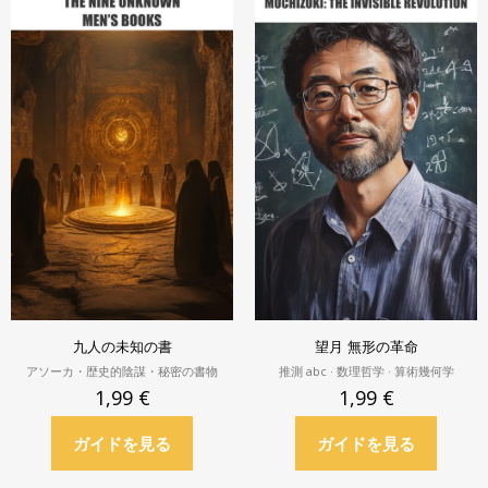
九人の未知の書
望月 無形の革命
アソーカ・歴史的陰謀・秘密の書物
推測 abc · 数理哲学 · 算術幾何学
1,99
€
1,99
€
ガイドを見る
ガイドを見る