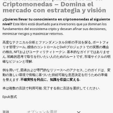
Criptomonedas – Domina el
mercado con estrategia y visión
¿Quieres llevar tu conocimiento en criptomonedas al siguiente
nivel
?
Este libro está diseñado para inversores que ya dominan los
fundamentos del ecosistema cripto y desean afinar sus decisiones
,
minimizar riesgos y maximizar retornos
.
高度なテクニカル分析とファンダメンタル分析の手法を探る, ポートフォ
リオ管理ツール, 感情のコントロールとDeFiプロジェクトでの実際の機会
の検出, NFTおよびユーティリティトークン. 基本的なガイドではありませ
ん. 戦略的思考で取引を行いたい人のためのルートです, 市場サイクルの明
確なビジョンと理解.
例を用いて, 図表および専門的なリソースへのアクセス, このガイドは、変
動の激しい環境で情報に基づいた持続可能な意思決定を行うための準備
を整えます.
不確実性を利点に、知識を収益に変える.
本は複数の言語で利用可能. 完了する前に言語を選択してください.
Epub形式
言語