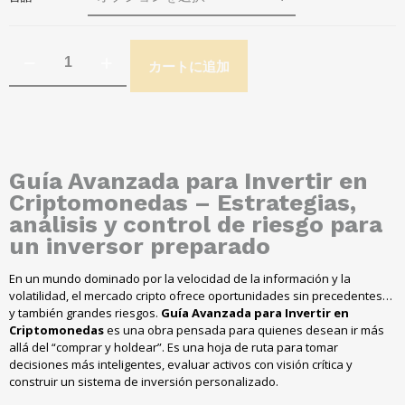
カートに追加
Guía Avanzada para Invertir en
Criptomonedas – Estrategias
,
análisis y control de riesgo para
un inversor preparado
En un mundo dominado por la velocidad de la información y la
volatilidad
,
el mercado cripto ofrece oportunidades sin precedentes
…
y también grandes riesgos
.
Guía Avanzada para Invertir en
Criptomonedas
es una obra pensada para quienes desean ir más
allá del “comprar y holdear”
.
Es una hoja de ruta para tomar
decisiones más inteligentes
,
evaluar activos con visión crítica y
construir un sistema de inversión personalizado
.