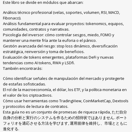
Este libro se divide en módulos que abarcan
:
Análisis técnico profesional
(velas,
soportes
,
volumen
,
RSI
,
MACD
,
Fibonacci
).
Análisis fundamental para evaluar proyectos
:
tokenomics
,
equipos
,
comunidades
,
contratos y narrativas
.
Psicología del inversor
:
cómo controlar sesgos
,
miedo
,
FOMO y
mantener una mente fría ante la euforia o el pánico
.
Gestión avanzada del riesgo
:
stop loss dinámico
,
diversificación
estratégica
,
reinversión y toma de beneficios
.
Evaluación de tokens emergentes
,
plataformas DeFi y nuevas
tendencias como AI tokens
,
RWA y LSDfi
.
También encontrarás
:
Cómo identificar señales de manipulación del mercado y protegerte
de estafas sofisticadas
.
El rol de la macroeconomía
,
el dólar
,
los ETF
,
y la política monetaria en
el valor de los criptoactivos
.
Cómo usar herramientas como TradingView
,
CoinMarketCap
,
Dextools
y protocolos de lectura de contratos
.
Esta guía no es un conjunto de promesas de riqueza rápida
, ただ自分
自身の分析と実行のシステムを作るための招待状ではありません. ポート
フォリオを適応させる方法を学びます, 運用規律を維持し、市場とともに
進化する.