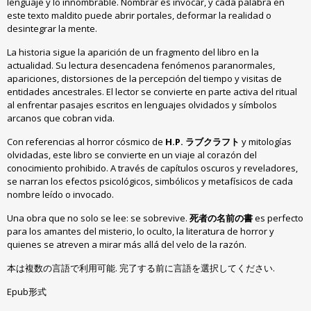
lenguaje y lo innombrable
.
Nombrar es invocar
,
y cada palabra en
este texto maldito puede abrir portales
,
deformar la realidad o
desintegrar la mente
.
La historia sigue la aparición de un fragmento del libro en la
actualidad
.
Su lectura desencadena fenómenos paranormales
,
apariciones
,
distorsiones de la percepción del tiempo y visitas de
entidades ancestrales
.
El lector se convierte en parte activa del ritual
al enfrentar pasajes escritos en lenguajes olvidados y símbolos
arcanos que cobran vida
.
Con referencias al horror cósmico de
H.P. ラブクラフト
y mitologías
olvidadas
,
este libro se convierte en un viaje al corazón del
conocimiento prohibido
.
A través de capítulos oscuros y reveladores
,
se narran los efectos psicológicos
,
simbólicos y metafísicos de cada
nombre leído o invocado
.
Una obra que no solo se lee
:
se sobrevive
.
死者の名前の書
es perfecto
para los amantes del misterio
,
lo oculto
,
la literatura de horror y
quienes se atreven a mirar más allá del velo de la razón
.
本は複数の言語で利用可能. 完了する前に言語を選択してください.
Epub形式