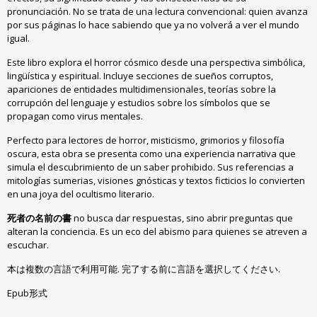
pronunciación
.
No se trata de una lectura convencional
:
quien avanza
por sus páginas lo hace sabiendo que ya no volverá a ver el mundo
igual
.
Este libro explora el horror cósmico desde una perspectiva simbólica
,
lingüística y espiritual
.
Incluye secciones de sueños corruptos
,
apariciones de entidades multidimensionales
,
teorías sobre la
corrupción del lenguaje y estudios sobre los símbolos que se
propagan como virus mentales
.
Perfecto para lectores de horror
,
misticismo
,
grimorios y filosofía
oscura
,
esta obra se presenta como una experiencia narrativa que
simula el descubrimiento de un saber prohibido
.
Sus referencias a
mitologías sumerias
,
visiones gnósticas y textos ficticios lo convierten
en una joya del ocultismo literario
.
死者の名前の書
no busca dar respuestas
,
sino abrir preguntas que
alteran la conciencia
.
Es un eco del abismo para quienes se atreven a
escuchar
.
本は複数の言語で利用可能. 完了する前に言語を選択してください.
Epub形式