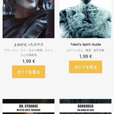
よみがえったカラス
Tobin’s Spirit Guide
ブランドン・リー · カルト映画 · コミッ
エクソシズム · 幽霊 · 超常現象
クと古典映画
1,99
€
1,99
€
ガイドを見る
ガイドを見る