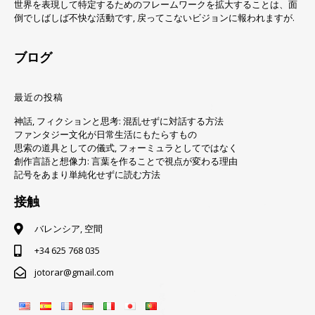
世界を表現して特定するためのフレームワークを拡大することは、面
倒でしばしば不快な活動です, 戻ってこないビジョンに報われますが.
ブログ
最近の投稿
神話, フィクションと思考: 混乱せずに対話する方法
ファンタジー文化が日常生活にもたらすもの
思索の道具としての儀式, フォーミュラとしてではなく
創作言語と想像力: 言葉を作ることで視点が変わる理由
記号をあまり単純化せずに読む方法
接触
バレンシア, 空間
+34 625 768 035
jotorar@gmail.com