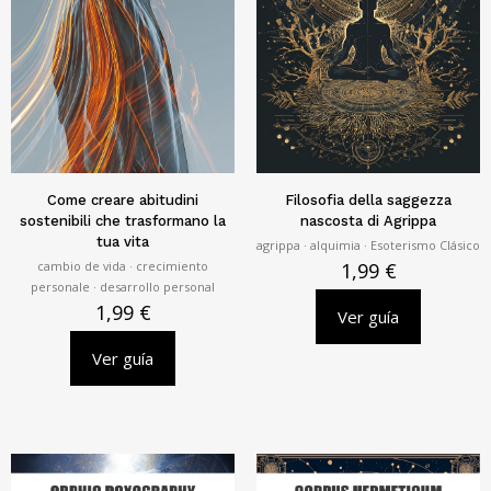
Come creare abitudini
Filosofia della saggezza
sostenibili che trasformano la
nascosta di Agrippa
tua vita
agrippa · alquimia · Esoterismo Clásico
cambio de vida · crecimiento
1,99
€
personale · desarrollo personal
1,99
€
Ver guía
Ver guía