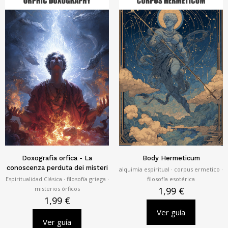
Doxografia orfica - La
Body Hermeticum
conoscenza perduta dei misteri
alquimia espiritual · corpus ermetico ·
Espiritualidad Clásica · filosofía griega ·
filosofía esotérica
misterios órficos
1,99
€
1,99
€
Ver guía
Ver guía