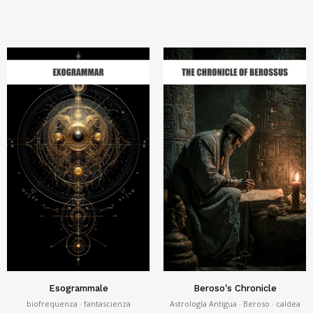
Esogrammale
Beroso's Chronicle
biofrequenza · fantascienza
Astrología Antigua · Beroso · caldea