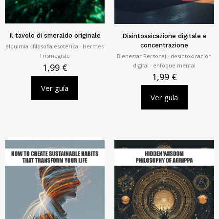
Il tavolo di smeraldo originale
Disintossicazione digitale e
concentrazione
alquimia · filosofia esotérica · Hermes
Trismegisto
Bienestar Personal · desintoxicación
digital · enfoque mental
1,99
€
1,99
€
Ver guía
Ver guía