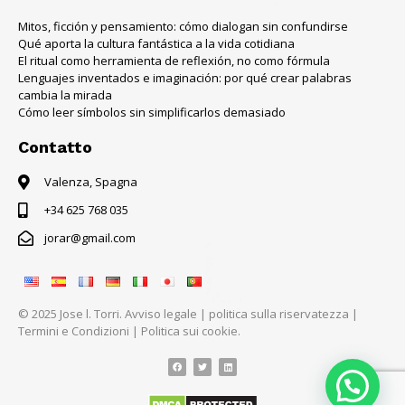
Mitos, ficción y pensamiento: cómo dialogan sin confundirse
Qué aporta la cultura fantástica a la vida cotidiana
El ritual como herramienta de reflexión, no como fórmula
Lenguajes inventados e imaginación: por qué crear palabras
cambia la mirada
Cómo leer símbolos sin simplificarlos demasiado
Contatto
Valenza, Spagna
+34 625 768 035
jorar@gmail.com
© 2025 Jose l. Torri.
Avviso legale
|
politica sulla riservatezza
|
Termini e Condizioni
|
Politica sui cookie.