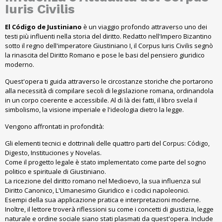
Iuris Civilis
El Código de Justiniano
è un viaggio profondo attraverso uno dei
testi più influenti nella storia del diritto. Redatto nell'Impero Bizantino
sotto il regno dell'imperatore Giustiniano I, il Corpus Iuris Civilis segnò
la rinascita del Diritto Romano e pose le basi del pensiero giuridico
moderno.
Quest'opera ti guida attraverso le circostanze storiche che portarono
alla necessità di compilare secoli di legislazione romana, ordinandola
in un corpo coerente e accessibile. Al di là dei fatti, il libro svela il
simbolismo, la visione imperiale e l'ideologia dietro la legge.
Vengono affrontati in profondità:
Gli elementi tecnici e dottrinali delle quattro parti del Corpus:
Código
,
Digesto
,
Instituciones y Novelas
.
Come il progetto legale è stato implementato come parte del sogno
politico e spirituale di Giustiniano.
La ricezione del diritto romano nel Medioevo, la sua influenza sul
Diritto Canonico, L'Umanesimo Giuridico e i codici napoleonici.
Esempi della sua applicazione pratica e interpretazioni moderne.
Inoltre, il lettore troverà riflessioni su come i concetti di giustizia, legge
naturale e ordine sociale siano stati plasmati da quest'opera. Include