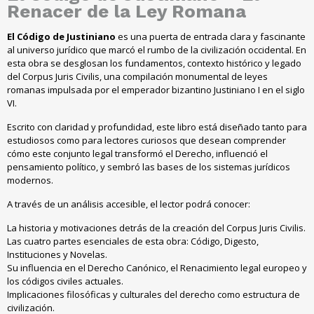
Renacer de la Ley Romana
El Código de Justiniano
es una puerta de entrada clara y fascinante
al universo jurídico que marcó el rumbo de la civilización occidental
.
En
esta obra se desglosan los fundamentos
,
contexto histórico y legado
del Corpus Juris Civilis
,
una compilación monumental de leyes
romanas impulsada por el emperador bizantino Justiniano I en el siglo
VI
.
Escrito con claridad y profundidad
,
este libro está diseñado tanto para
estudiosos como para lectores curiosos que desean comprender
cómo este conjunto legal transformó el Derecho
,
influenció el
pensamiento político
,
y sembró las bases de los sistemas jurídicos
modernos
.
A través de un análisis accesible
,
el lector podrá conocer
:
La historia y motivaciones detrás de la creación del Corpus Juris Civilis
.
Las cuatro partes esenciales de esta obra
:
Código
,
Digesto
,
Instituciones y Novelas
.
Su influencia en el Derecho Canónico
,
el Renacimiento legal europeo y
los códigos civiles actuales
.
Implicaciones filosóficas y culturales del derecho como estructura de
civilización
.