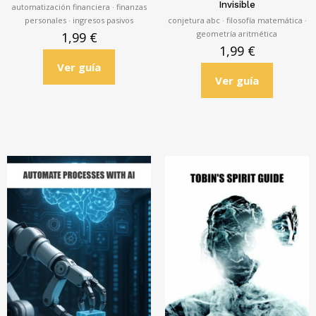
Invisible
automatización financiera · finanzas
personales · ingresos pasivos
conjetura abc · filosofía matemática ·
geometría aritmética
1,99
€
1,99
€
Ver guía
Ver guía