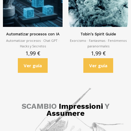
Automatizar procesos con IA
Tobin's Spirit Guide
Automatizar procesos · Chat GPT ·
Exorcismo · Fantasmas · Fenómenos
Hacks y Secretos
paranormales
1,99
€
1,99
€
Ver guía
Ver guía
SCAMBIO
Impressioni
Y
Assumere