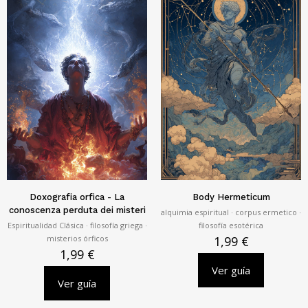
Doxografia orfica - La
Body Hermeticum
conoscenza perduta dei misteri
alquimia espiritual · corpus ermetico ·
Espiritualidad Clásica · filosofía griega ·
filosofía esotérica
misterios órficos
1,99
€
1,99
€
Ver guía
Ver guía