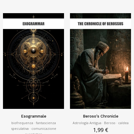
Esogrammale
Beroso's Chronicle
biofrequenza · fantascienza
Astrología Antigua · Beroso · caldea
speculativa · comunicazione
1,99
€