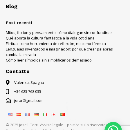
Blog
Post recenti
Mitos, ficción y pensamiento: cómo dialogan sin confundirse
Qué aporta la cultura fantástica a la vida cotidiana
El ritual como herramienta de reflexión, no como fórmula
Lenguajes inventados e imaginación: por qué crear palabras
cambia la mirada
Cómo leer símbolos sin simplificarlos demasiado
Contatto
Valenza, Spagna
+34 625 768 035
jorar@gmail.com
© 2025 Jose l. Torri.
Avviso legale
|
politica sulla riservatezza
|