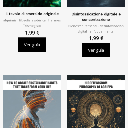
Il tavolo di smeraldo originale
Disintossicazione digitale e
concentrazione
alquimia · filosofia esotérica · Hermes
Trismegisto
Bienestar Personal · desintoxicación
digital · enfoque mental
1,99
€
1,99
€
Ver guía
Ver guía