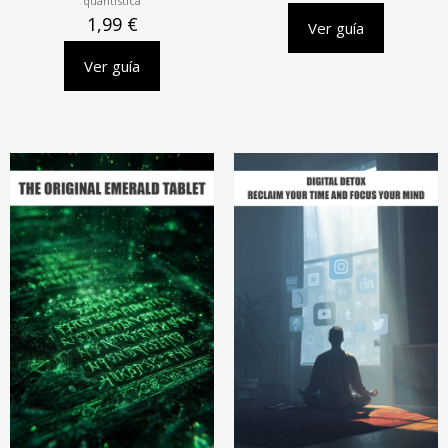
quantistica
1,99
€
Ver guía
Ver guía