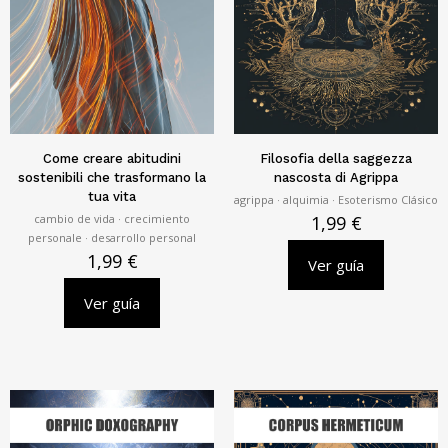
Come creare abitudini
Filosofia della saggezza
sostenibili che trasformano la
nascosta di Agrippa
tua vita
agrippa · alquimia · Esoterismo Clásico
cambio de vida · crecimiento
1,99
€
personale · desarrollo personal
1,99
€
Ver guía
Ver guía