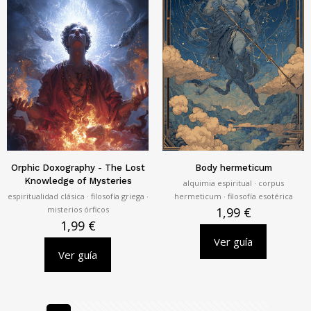
Orphic Doxography - The Lost
Body hermeticum
Knowledge of Mysteries
alquimia espiritual · corpus
espiritualidad clásica · filosofía griega ·
hermeticum · filosofía esotérica
misterios órficos
1,99
€
1,99
€
Ver guía
Ver guía