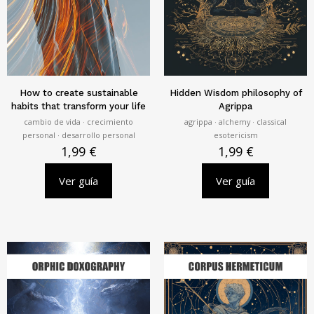
How to create sustainable
Hidden Wisdom philosophy of
habits that transform your life
Agrippa
cambio de vida · crecimiento
agrippa · alchemy · classical
personal · desarrollo personal
esotericism
1,99
€
1,99
€
Ver guía
Ver guía