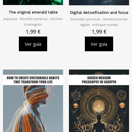
The original emerald table
Digital detoxification and focus
alquimia · filosofía esotérica · hermes
bienestar personal · desintoxicación
trismegisto
digital · enfoque mental
1,99
€
1,99
€
Ver guía
Ver guía