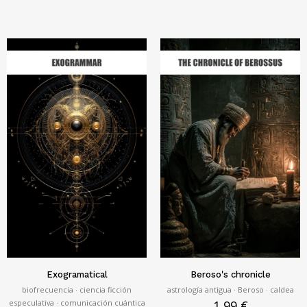
Exogramatical
Beroso's chronicle
biofrecuencia · ciencia ficción
astrología antigua · Beroso · caldea
especulativa · comunicación cuántica
1,99
€