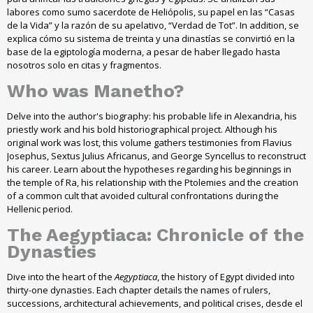
labores como sumo sacerdote de Heliópolis
,
su papel en las “Casas
de la Vida” y la razón de su apelativo
,
“Verdad de Tot”
. In addition,
se
explica cómo su sistema de treinta y una dinastías se convirtió en la
base de la egiptología moderna
,
a pesar de haber llegado hasta
nosotros solo en citas y fragmentos
.
Who was Manetho?
Delve into the author's biography: his probable life in Alexandria, his
priestly work and his bold historiographical project. Although his
original work was lost, this volume gathers testimonies from Flavius
Josephus, Sextus Julius Africanus, and George Syncellus to reconstruct
his career. Learn about the hypotheses regarding his beginnings in
the temple of Ra, his relationship with the Ptolemies and the creation
of a common cult that avoided cultural confrontations during the
Hellenic period.
The Aegyptiaca: Chronicle of the
Dynasties
Dive into the heart of the
Aegyptiaca
, the history of Egypt divided into
thirty-one dynasties. Each chapter details the names of rulers,
successions, architectural achievements, and political crises, desde el