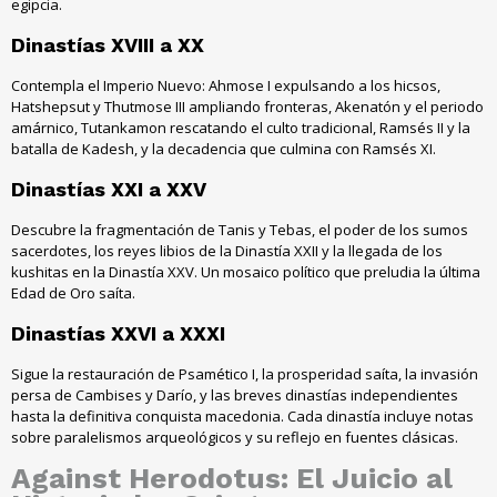
egipcia.
Dinastías XVIII a XX
Contempla el Imperio Nuevo: Ahmose I expulsando a los hicsos,
Hatshepsut y Thutmose III ampliando fronteras, Akenatón y el periodo
amárnico, Tutankamon rescatando el culto tradicional, Ramsés II y la
batalla de Kadesh, y la decadencia que culmina con Ramsés XI.
Dinastías XXI a XXV
Descubre la fragmentación de Tanis y Tebas, el poder de los sumos
sacerdotes, los reyes libios de la Dinastía XXII y la llegada de los
kushitas en la Dinastía XXV. Un mosaico político que preludia la última
Edad de Oro saíta.
Dinastías XXVI a XXXI
Sigue la restauración de Psamético I, la prosperidad saíta, la invasión
persa de Cambises y Darío, y las breves dinastías independientes
hasta la definitiva conquista macedonia. Cada dinastía incluye notas
sobre paralelismos arqueológicos y su reflejo en fuentes clásicas.
Against Herodotus: El Juicio al