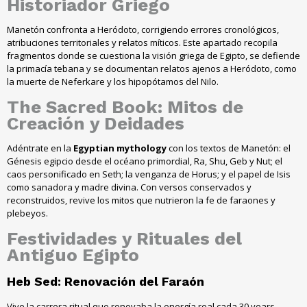
Historiador Griego
Manetón confronta a Heródoto, corrigiendo errores cronológicos,
atribuciones territoriales y relatos míticos. Este apartado recopila
fragmentos donde se cuestiona la visión griega de Egipto, se defiende
la primacía tebana y se documentan relatos ajenos a Heródoto, como
la muerte de Neferkare y los hipopótamos del Nilo.
The Sacred Book: Mitos de
Creación y Deidades
Adéntrate en la
Egyptian mythology
con los textos de Manetón: el
Génesis egipcio desde el océano primordial, Ra, Shu, Geb y Nut; el
caos personificado en Seth; la venganza de Horus; y el papel de Isis
como sanadora y madre divina. Con versos conservados y
reconstruidos, revive los mitos que nutrieron la fe de faraones y
plebeyos.
Festividades y Rituales del
Antiguo Egipto
Heb Sed: Renovación del Faraón
Vive la carrera ritual que renovaba la energía real cada 30 years,