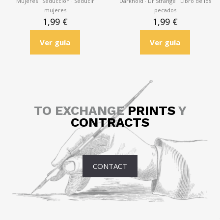
Mujeres · Seducción · Seducir
Darkhold · Dr Strange · Libro de los
mujeres
pecados
1,99
€
1,99
€
Ver guía
Ver guía
TO EXCHANGE
PRINTS
Y
CONTRACTS
CONTACT