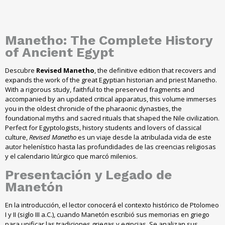
Manetho: The Complete History
of Ancient Egypt
Descubre
Revised Manetho
, the definitive edition that recovers and
expands the work of the great Egyptian historian and priest Manetho.
With a rigorous study, faithful to the preserved fragments and
accompanied by an updated critical apparatus, this volume immerses
you in the oldest chronicle of the pharaonic dynasties, the
foundational myths and sacred rituals that shaped the Nile civilization.
Perfect for Egyptologists, history students and lovers of classical
culture,
Revised Manetho
es un viaje desde la atribulada vida de este
autor helenístico hasta las profundidades de las creencias religiosas
y el calendario litúrgico que marcó milenios
.
Presentación y Legado de
Manetón
En la introducción
,
el lector conocerá el contexto histórico de Ptolomeo
I y II
(
siglo III a.C.
),
cuando Manetón escribió sus memorias en griego
para unificar las tradiciones griegas y egipcias
.
Se analizan sus