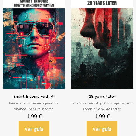
Smart Income with AI
28 years later
financial automation · personal
análisis cinematográfico · apocalipsis
finance · passive income
zombie · cine de terror
1,99
€
1,99
€
Ver guía
Ver guía