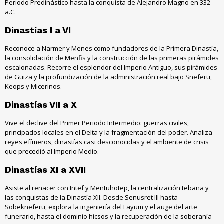
Periodo Predinástico hasta la conquista de Alejandro Magno en 332
a.C.
Dinastías I a VI
Reconoce a Narmer y Menes como fundadores de la Primera Dinastía,
la consolidación de Menfis y la construcción de las primeras pirámides
escalonadas. Recorre el esplendor del Imperio Antiguo, sus pirámides
de Guiza y la profundización de la administración real bajo Sneferu,
Keops y Micerinos.
Dinastías VII a X
Vive el declive del Primer Periodo Intermedio: guerras civiles,
principados locales en el Delta y la fragmentación del poder. Analiza
reyes efímeros, dinastías casi desconocidas y el ambiente de crisis
que precedió al Imperio Medio.
Dinastías XI a XVII
Asiste al renacer con Intef y Mentuhotep, la centralización tebana y
las conquistas de la Dinastía XII. Desde Senusret III hasta
Sobekneferu, explora la ingeniería del Fayum y el auge del arte
funerario, hasta el dominio hicsos y la recuperación de la soberanía