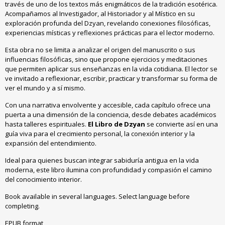
través de uno de los textos más enigmáticos de la tradición esotérica
.
Acompañamos al Investigador
,
al Historiador y al Místico en su
exploración profunda del Dzyan
,
revelando conexiones filosóficas
,
experiencias místicas y reflexiones prácticas para el lector moderno
.
Esta obra no se limita a analizar el origen del manuscrito o sus
influencias filosóficas
,
sino que propone ejercicios y meditaciones
que permiten aplicar sus enseñanzas en la vida cotidiana
.
El lector se
ve invitado a reflexionar
,
escribir
,
practicar y transformar su forma de
ver el mundo y a sí mismo
.
Con una narrativa envolvente y accesible
,
cada capítulo ofrece una
puerta a una dimensión de la conciencia
,
desde debates académicos
hasta talleres espirituales
.
El Libro de Dzyan
se convierte así en una
guía viva para el crecimiento personal
,
la conexión interior y la
expansión del entendimiento
.
Ideal para quienes buscan integrar sabiduría antigua en la vida
moderna
,
este libro ilumina con profundidad y compasión el camino
del conocimiento interior
.
Book available in several languages. Select language before
completing.
EPUB format