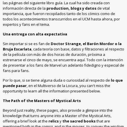
las páginas del siguiente libro guía. La cual ha sido creada con
información directa de la
production, blogs y datos
de vital
importancia, que fueron recopilados tanto de los cómics como de
todos los acontecimientos transcurridos en el UCM hasta ahora, por
expertos y fans en el tema.
Una entrega con alta expectativa
Sin importar si se es fan de
Doctor Strange, el Barón Mordor o la
Bruja Escarlata
, cada teoría con base, datos y filtraciones al respecto
de la película con más de dos horas de duración, próxima a
estrenarse el cinco de mayo, se encuentra aquí. Todo con la intención
de presentar a los fans de Marvel un adelanto fidedigno y especial de
fans para fans.
Por lo que, si se tiene alguna duda o curiosidad al respecto de
lo que
puede pasar
, en el Multiverso de la Locura, you can't miss the
opportunity to learn all the information presented below.
The Path of the Masters of Mystical Arts
Beyond just reality, these pages, also provide a glimpse into the
knowledge that turns anyone into a Master of the Mystical Arts,
offering a brief look at the
relics
y
the sacred books
that are
mentioned both in the comics and in the movies, to convey the wisdom