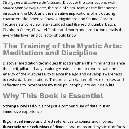
Strange en el Multiverso de la Locura
. Discover the connections with
Spider-Man: No Way Home
, the role of Sam Raimi as the first horror
director in the MCU, and the narrative implications of introducing
characters like America Chavez, Nightmare and Shuma-Gorath.
Includes script review, star-studded cast (Benedict Cumberbatch,
Elizabeth Olsen, Chiwetel Ejiofor and more) and production details that
every film lover and collector should know.
The Training of the Mystic Arts:
Meditation and Discipline
Discover meditation techniques that strengthen the mind and balance
the spirit, pillars of any aspiring Master. Learn to connect with the
energy of the Multiverse, to silence the ego and develop awareness
to resist dark temptations. This practical chapter offers exercises and
reflections to incorporate mystical philosophy into your daily life.
Why This Book is Essential
Strange Revisado
it is not just a compendium of data, but an
immersive experience:
Rigor académico
and direct references to comics and movies.
Ilustraciones exclusivas
of dimensional maps and mystical artifacts.