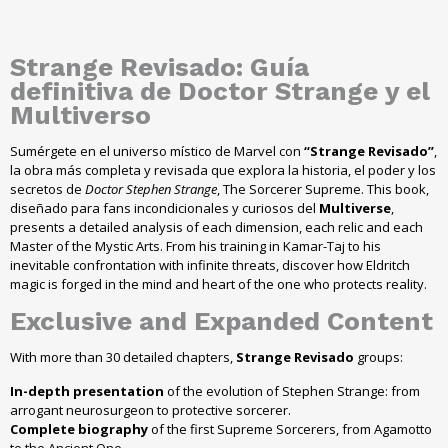
Strange Revisado: Guía
definitiva de Doctor Strange y el
Multiverso
Sumérgete en el universo místico de Marvel con
“Strange Revisado”
,
la obra más completa y revisada que explora la historia, el poder y los
secretos de
Doctor Stephen Strange
, The Sorcerer Supreme. This book,
diseñado para fans incondicionales y curiosos del
Multiverse
,
presents a detailed analysis of each dimension, each relic and each
Master of the Mystic Arts. From his training in Kamar-Taj to his
inevitable confrontation with infinite threats, discover how Eldritch
magic is forged in the mind and heart of the one who protects reality.
Exclusive and Expanded Content
With more than 30 detailed chapters,
Strange Revisado
groups:
In-depth presentation
of the evolution of Stephen Strange: from
arrogant neurosurgeon to protective sorcerer.
Complete biography
of the first Supreme Sorcerers, from Agamotto
to the Ancient One.