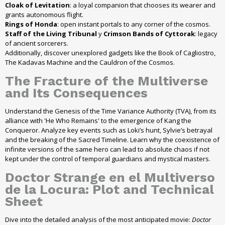
Cloak of Levitation
: a loyal companion that chooses its wearer and
grants autonomous flight.
Rings of Honda
: open instant portals to any corner of the cosmos.
Staff of the Living Tribunal
y
Crimson Bands of Cyttorak
: legacy
of ancient sorcerers.
Additionally, discover unexplored gadgets like the Book of Cagliostro,
The Kadavas Machine and the Cauldron of the Cosmos.
The Fracture of the Multiverse
and Its Consequences
Understand the Genesis of the Time Variance Authority (TVA), from its
alliance with 'He Who Remains' to the emergence of Kang the
Conqueror. Analyze key events such as Loki’s hunt, Sylvie’s betrayal
and the breaking of the Sacred Timeline. Learn why the coexistence of
infinite versions of the same hero can lead to absolute chaos if not
kept under the control of temporal guardians and mystical masters.
Doctor Strange en el Multiverso
de la Locura: Plot and Technical
Sheet
Dive into the detailed analysis of the most anticipated movie:
Doctor