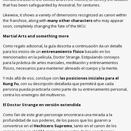
that has been safeguarded by Ancestral, for centuries.
Likewise, it shows a variety of dimensions recognized as canon within
the franchise, along with
many other characters
who may appear
soon, completely changing the fate of the MCU.
Martial Arts and something more
Como regalo adicional
,
la guía descrita a continuación da un detalle
para los inicios de un
entrenamiento físico
basado en los
mencionados en la película
, Doctor Strange.
Estipulando consejos
para la práctica de artes marciales
,
meditación y entrenamientos
físicos
,
necesarios para mantener alineado el cuerpo y la mente
.
Y más allá de eso
,
concluye con
las posiciones iniciales para el
Kung Fu
,
con su descripción detallada que permitirá que cada
persona pueda practicarla como parte de su entrenamiento personal
,
contra los enemigos del multiverso
.
El Doctor Strange en versión extendida
Como fan de este gran personaje encontrara una mirada a la
profundidad de sus poderes
,
de los pasos que los guiaron a
convertirse en el
Hechicero Supremo
,
tanto en el canon de los