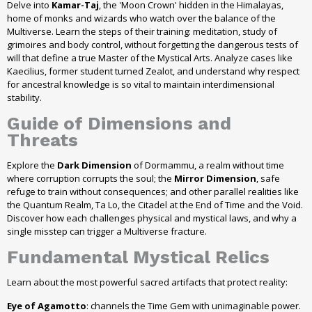
Delve into
Kamar-Taj
, the 'Moon Crown' hidden in the Himalayas,
home of monks and wizards who watch over the balance of the
Multiverse. Learn the steps of their training: meditation, study of
grimoires and body control, without forgetting the dangerous tests of
will that define a true Master of the Mystical Arts. Analyze cases like
Kaecilius, former student turned Zealot, and understand why respect
for ancestral knowledge is so vital to maintain interdimensional
stability.
Guide of Dimensions and
Threats
Explore the
Dark Dimension
of Dormammu, a realm without time
where corruption corrupts the soul; the
Mirror Dimension
, safe
refuge to train without consequences; and other parallel realities like
the Quantum Realm, Ta Lo, the Citadel at the End of Time and the Void.
Discover how each challenges physical and mystical laws, and why a
single misstep can trigger a Multiverse fracture.
Fundamental Mystical Relics
Learn about the most powerful sacred artifacts that protect reality:
Eye of Agamotto
: channels the Time Gem with unimaginable power.