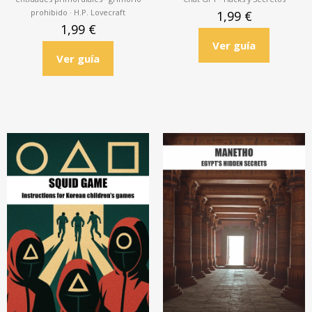
prohibido · H.P. Lovecraft
1,99
€
1,99
€
Ver guía
Ver guía