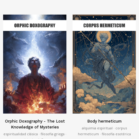
Orphic Doxography - The Lost
Body hermeticum
Knowledge of Mysteries
alquimia espiritual · corpus
espiritualidad clásica · filosofía griega ·
hermeticum · filosofía esotérica