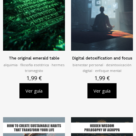
The original emerald table
Digital detoxification and focus
alquimia · filosofía esotérica · hermes
bienestar personal · desintoxicación
trismegisto
digital · enfoque mental
1,99
€
1,99
€
Ver guía
Ver guía