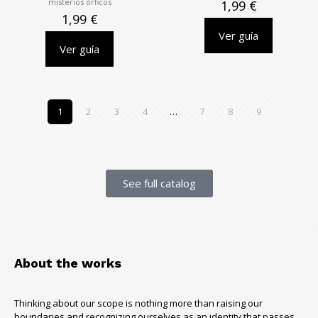
misterios órficos
1,99
€
1,99
€
Ver guía
Ver guía
1
2
3
4
…
7
8
9
See full catalog
About the works
Thinking about our scope is nothing more than raising our
boundaries and recognizing ourselves as an identity that passes.