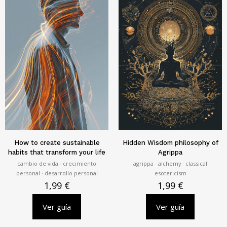
How to create sustainable
Hidden Wisdom philosophy of
habits that transform your life
Agrippa
cambio de vida · crecimiento
agrippa · alchemy · classical
personal · desarrollo personal
esotericism
1,99
€
1,99
€
Ver guía
Ver guía