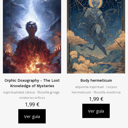
Orphic Doxography - The Lost
Body hermeticum
Knowledge of Mysteries
alquimia espiritual · corpus
espiritualidad clásica · filosofía griega ·
hermeticum · filosofía esotérica
misterios órficos
1,99
€
1,99
€
Ver guía
Ver guía