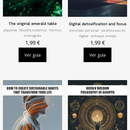
The original emerald table
Digital detoxification and focus
alquimia · filosofía esotérica · hermes
bienestar personal · desintoxicación
trismegisto
digital · enfoque mental
1,99
€
1,99
€
Ver guía
Ver guía