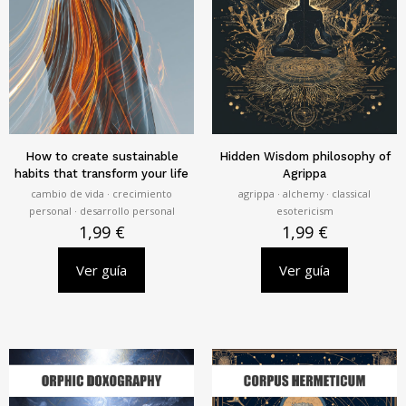
How to create sustainable
Hidden Wisdom philosophy of
habits that transform your life
Agrippa
cambio de vida · crecimiento
agrippa · alchemy · classical
personal · desarrollo personal
esotericism
1,99
€
1,99
€
Ver guía
Ver guía