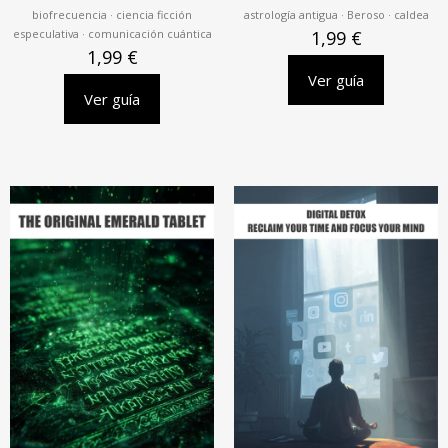
biofrecuencia · ciencia ficción
astrología antigua · Beroso · caldea
especulativa · comunicación cuántica
1,99
€
1,99
€
Ver guía
Ver guía